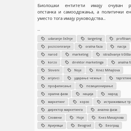
Биолошки ентитети имају очуван р
опстанка и самоодржања, а политички е
уместо тога имају руководства...
...
udaranje čežnje
targeting
profilisan
pozicioniranje
oralna faza
nacija
narod
marketing
istraživanje tržišta
korzo
direktor marketinga
analna f
Sloveni
Noje
Knez Mihajlova
arijevci
ударање чежње
таргетин
профилисање
позиционирање
орална фаза
нација
народ
маркетинг
корзо
истраживање т
директор маркетинга
анална фаза
Словени
Ноје
Кнез Михајлова
Аријевци
Beograd
Београд