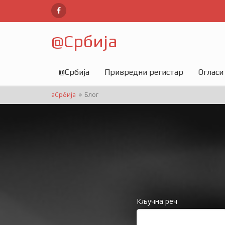
@
Србија
@
Србија
Привредни регистар
Огласи
аСрбија
Блог
Кључна реч