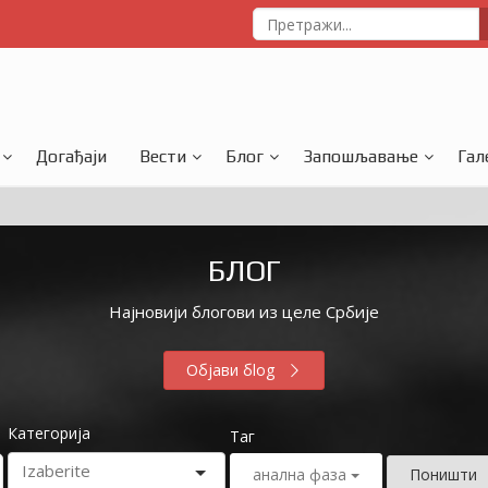
Догађаји
Вести
Блог
Запошљавање
Гал
БЛОГ
Најновији блогови из целе Србије
Објави бlog
Категорија
Таг
анална фаза
Поништи