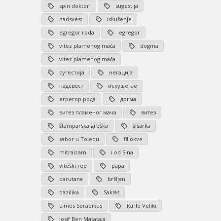
spin doktori
sugestija
nadsvest
iskušenje
egregor roda
egregor
vitez plamenog mača
dogma
vitez plamenog mača
сугестија
негација
надсвест
искушење
егрегор рода
догма
витез пламеног мача
витез
štamparska greška
šišarka
sabor u Toledu
filiokve
mitraizam
i od Sina
viteški red
papa
barutana
bršljan
bazilika
Saklas
Limes Sorabikus
Karlo Veliki
Josif Ben Matataja