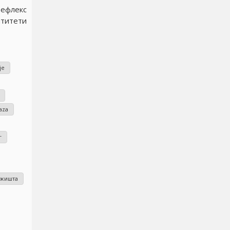
ефлекс
нтитети
je
aza
г
ржишта