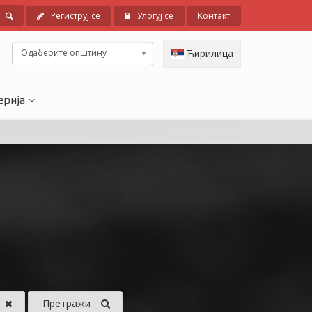
Региструј се
Улогуј се
Контакт
Одаберите општину
Ћирилица
ерија
Претражи