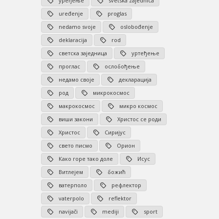
уређење
svetska zajednica
uređenje
proglas
nedamo svoje
oslobođenje
deklaracija
rod
светска заједница
уртеђење
проглас
ослобођење
недамо своје
декларација
род
микрокосмос
макрокосмос
микро космос
виши закони
Христос се роди
Христос
Сиријус
свето писмо
Орион
Како горе тако доле
Исус
Витлејем
божић
ватерполо
рефлектор
vaterpolo
reflektor
navijači
mediji
sport