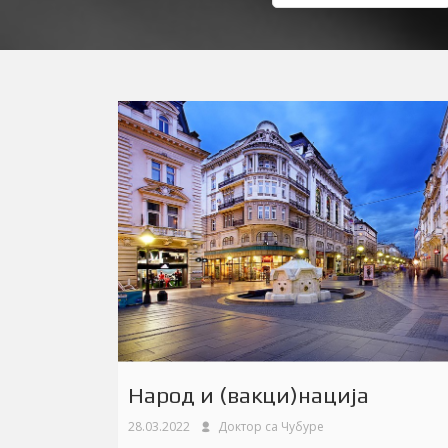
Народ и (вакци)нација
28.03.2022
Доктор са Чубуре