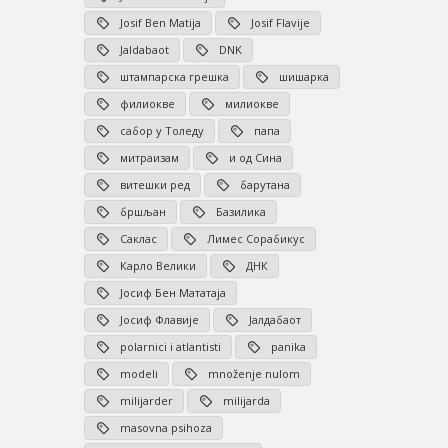
Josif Ben Matija
Josif Flavije
Jaldabaot
DNK
штампарска грешка
шишарка
филиокве
милиокве
сабор у Толеду
папа
митраизам
и од Сина
витешки ред
барутана
бршљан
Базилика
Саклас
Лимес Сорабикус
Карло Велики
ДНК
Јосиф Бен Мататаја
Јосиф Флавије
Јалдабаот
polarnici i atlantisti
panika
modeli
množenje nulom
milijarder
milijarda
masovna psihoza