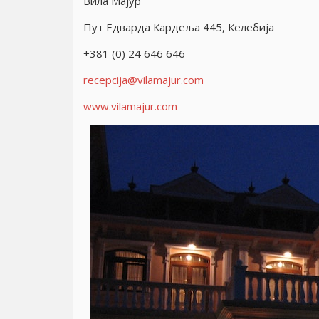
Вила Маjур
Пут Едварда Кардеља 445, Келебиja
+381 (0) 24 646 646
recepcija@vilamajur.com
www.vilamajur.com