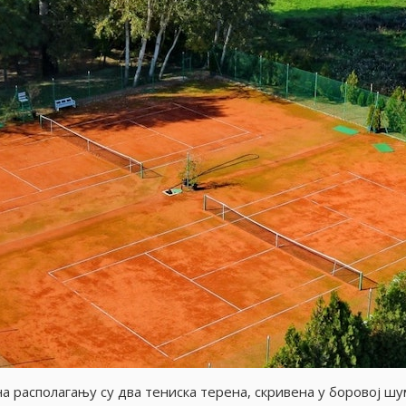
а располагању су два тениска терена, скривена у боровоj шу