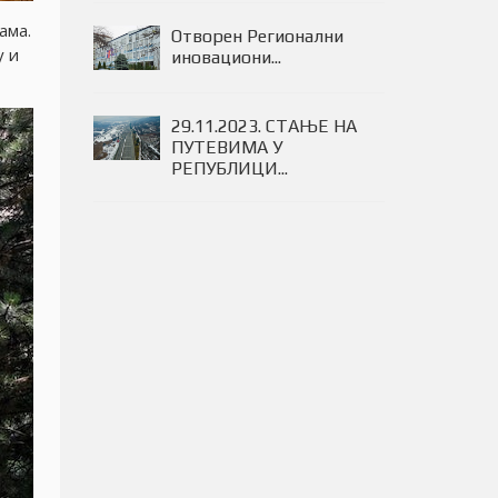
ама.
Отворен Регионални
у и
иновациони...
29.11.2023. СTAЊE НA
ПУTEВИMA У
РEПУБЛИЦИ...