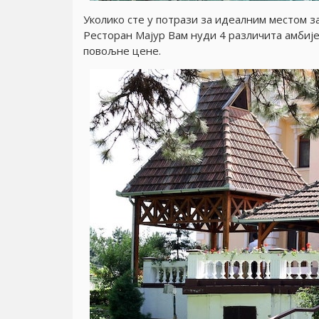
Уколико сте у потрази за идеалним местом з
Ресторан Маjур Вам нуди 4 различита амбиjен
повољне цене.