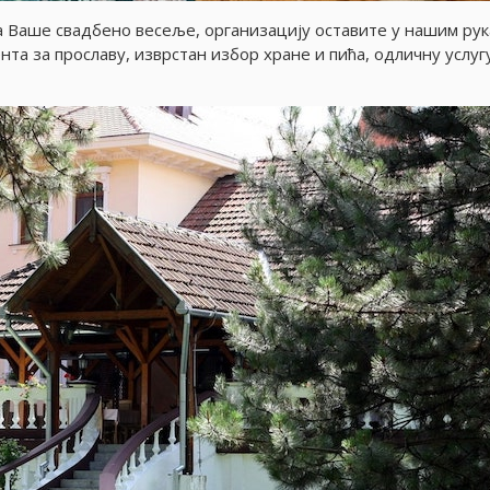
а Ваше свадбено весеље, организациjу оставите у нашим рук
та за прославу, изврстан избор хране и пића, одличну услуг