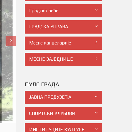
Градско веће
ГРАДСКА УПРАВА
Месне канцеларије
МЕСНЕ ЗАЈЕДНИЦЕ
ПУЛС ГРАДА
ЈАВНА ПРЕДУЗЕЋА
СПОРТСКИ КЛУБОВИ
ИНСТИТУЦИЈЕ КУЛТУРЕ