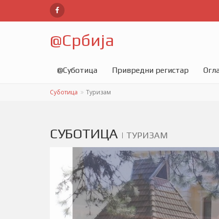
@
Србија
@
Суботица
Привредни регистар
Огл
Суботица
Туризам
СУБОТИЦА
|
ТУРИЗАМ