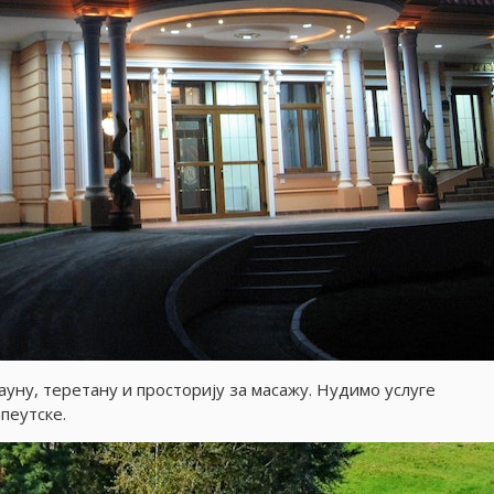
ауну, теретану и просториjу за масажу. Нудимо услуге
пеутске.