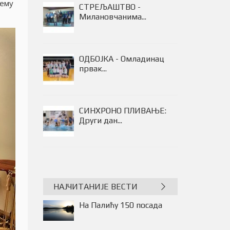
рему
СТРЕЉАШТВО -
Милановчанима...
ОДБОЈКА - Омладинац
првак...
СИНХРОНО ПЛИВАЊЕ:
Други дан...
НАЈЧИТАНИЈЕ ВЕСТИ
На Палићу 150 посада