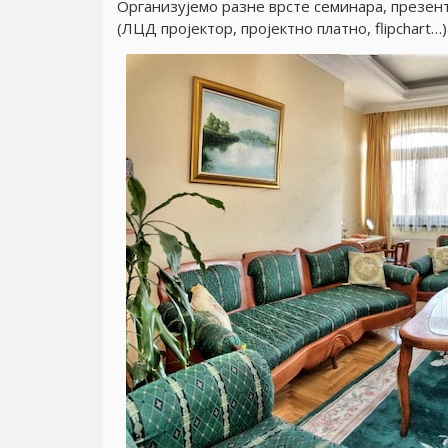
Организуjемо разне врсте семинара, презент
(ЛЦД проjектор, проjектно платно, flipchart…)