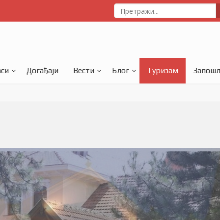
аси
Догађаји
Вести
Блог
Туризам
Запош