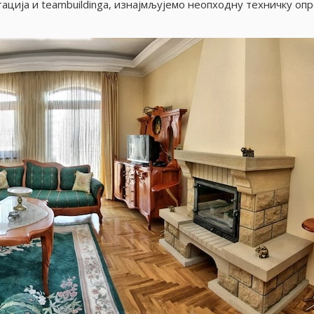
ациjа и teambuildinga, изнаjмљуjемо неопходну техничку оп