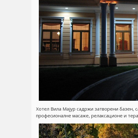
Хотел Вила Маjур садржи затворени базен, с
професионалне масаже, релаксационе и тера