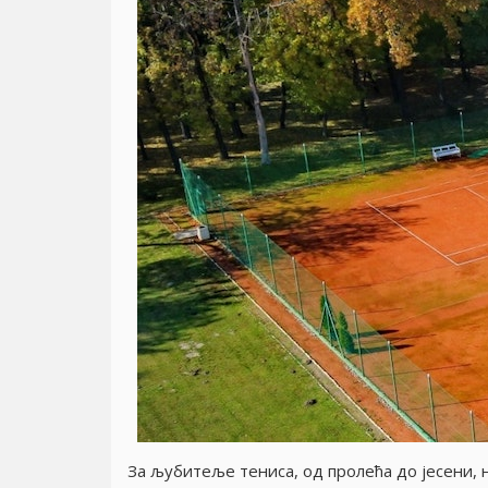
За љубитеље тениса, од пролећа до jесени, н