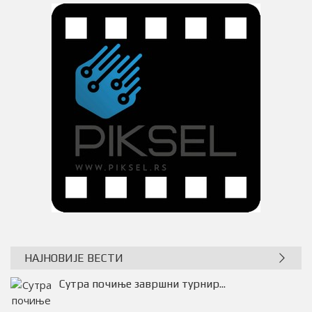
НАЈНОВИЈЕ ВЕСТИ
Крагујевчани однели бодове...