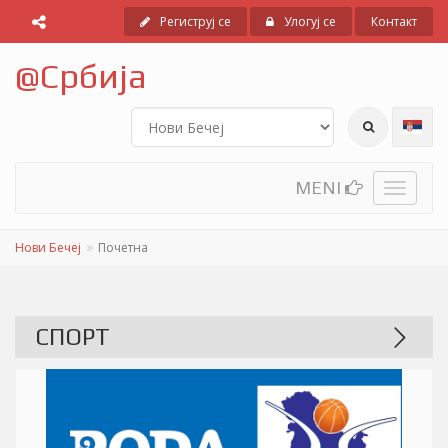
Региструј се
Улогуј се
Контакт
@
Србија
MENI
Toggle
navigati
Нови Бечеј
Почетна
СПОРТ