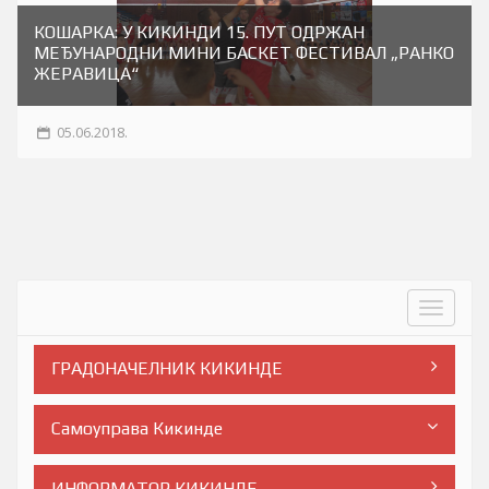
КОШАРКА: У КИКИНДИ 15. ПУТ ОДРЖАН
МЕЂУНАРОДНИ МИНИ БАСКЕТ ФЕСТИВАЛ „РАНКО
ЖЕРАВИЦА“
05.06.2018.
Toggle
navigat
ГРАДОНАЧЕЛНИК КИКИНДЕ
Самоуправа Кикинде
ИНФОРМАТОР КИКИНДЕ