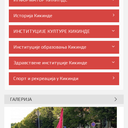
Историја Кикинде
ИНСТИТУЦИЈЕ КУЛТУРЕ КИКИНДЕ
Институције образовања Кикинде
Здравствене институције Кикинде
Спорт и рекреација у Кикинди
ГАЛЕРИЈА