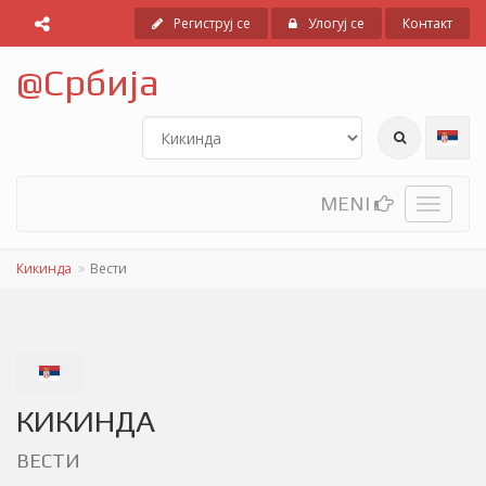
Региструј се
Улогуј се
Контакт
@
Србија
MENI
Toggle
navigati
Кикинда
Вести
КИКИНДА
ВЕСТИ