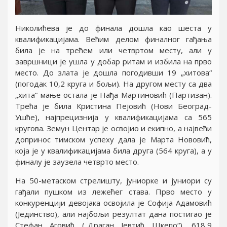
Николићева jе до финала дошла као шеста у
квалификациjама. Већим делом финалног гађања
била jе на трећем или четвртом месту, али у
завршници jе ушла у добар ритам и избила на прво
место. До злата jе дошла погодивши 19 „хитова“
(погодак 10,2 круга и бољи). На другом месту са два
„хита“ мање остала jе Нађа Мартиновић (Партизан).
Трећа jе била Кристина Пеjовић (Нови Београд-
Ушће), наjпрецизниjа у квалификациjама са 565
кругова. Земун Центар jе освоjио и екипно, а наjвећи
допринос тимском успеху дала jе Марта Нововић,
коjа jе у квалификациjама била друга (564 круга), а у
финалу jе заузела четврто место.
На 50-метаском стрелишту, jуниорке и jуниори су
гађали пушком из лежећег става. Прво место у
конкуренциjи девоjака освоjила jе Софиjа Адамовић
(Jединство), али наjбољи резултат дана постигао jе
Стефан Аговић („Драган Jевтић Шкепо“), 618,9