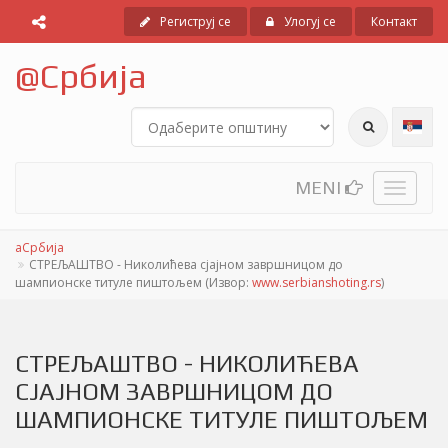
Региструј се
Улогуј се
Контакт
@
Србија
MENI
Toggle
navigati
аСрбија
СТРЕЉАШТВО - Николићева сjаjном завршницом до
шампионске титуле пиштољем (Извор:
www.serbianshoting.rs
)
СТРЕЉАШТВО - НИКОЛИЋЕВА
СJАJНОМ ЗАВРШНИЦОМ ДО
ШАМПИОНСКЕ ТИТУЛЕ ПИШТОЉЕМ