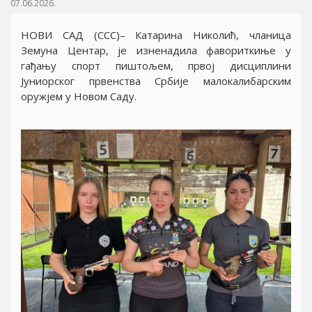
07.06.2026.
НОВИ САД (ССС)– Катарина Николић, чланица
Земуна Центар, jе изненадила фавориткиње у
гађању спорт пиштољем, првоj дисциплини
Jуниорског првенства Србиjе малокалибарским
оружjем у Новом Саду.