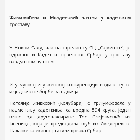
Живковићева и Младеновић златни у кадетском
троставу
У Новом Саду, али на стрелишту СЦ „Саjмиште“, jе
одржано и Кадетско првенство Србиjе у троставу
ваздушном пушком.
И у мушкоj и у женскоj конкуренциjи водиле су се
изjедначене борбе за одличjа.
Наталиjа Живковић (Колубара) jе триjумфовала у
надметању кадеткиња, са вредна 594 круга, jедан
више од другопласиране Тее Слиjепчевић из
Jасенице, коjа jе предводила клуб из Смедеревске
Паланке ка екипноj титули првака Србиjе.