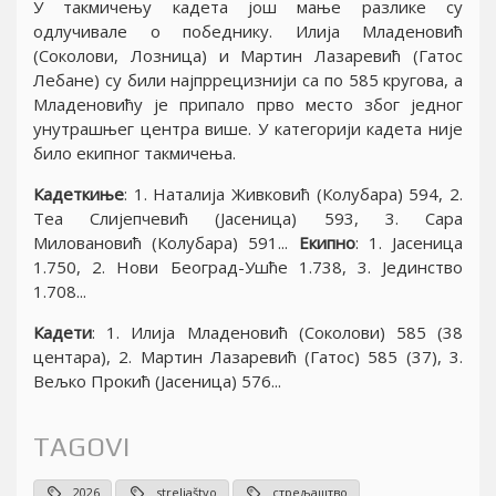
У такмичењу кадета jош мање разлике су
одлучивале о победнику. Илиjа Младеновић
(Соколови, Лозница) и Мартин Лазаревић (Гатос
Лебане) су били наjпррецизниjи са по 585 кругова, а
Младеновићу jе припало прво место због jедног
унутрашњег центра више. У категориjи кадета ниjе
било екипног такмичења.
Кадеткиње
: 1. Наталиjа Живковић (Колубара) 594, 2.
Теа Слиjепчевић (Jасеница) 593, 3. Сара
Миловановић (Колубара) 591...
Екипно
: 1. Jасеница
1.750, 2. Нови Београд-Ушће 1.738, 3. Jединство
1.708...
Кадети
: 1. Илиjа Младеновић (Соколови) 585 (38
центара), 2. Мартин Лазаревић (Гатос) 585 (37), 3.
Вељко Прокић (Jасеница) 576...
TAGOVI
2026
streljaštvo
стрељаштво