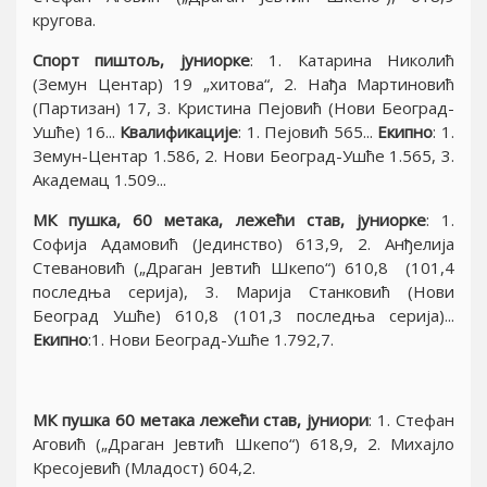
кругова.
Спорт пиштољ, jуниорке
: 1. Катарина Николић
(Земун Центар) 19 „хитова“, 2. Нађа Мартиновић
(Партизан) 17, 3. Кристина Пеjовић (Нови Београд-
Ушће) 16...
Квалификациjе
: 1. Пеjовић 565...
Екипно
: 1.
Земун-Центар 1.586, 2. Нови Београд-Ушће 1.565, 3.
Академац 1.509...
МК пушка, 60 метака, лежећи став, jуниорке
: 1.
Софиjа Адамовић (Jединство) 613,9, 2. Анђелиjа
Стевановић („Драган Jевтић Шкепо“) 610,8 (101,4
последња сериjа), 3. Мариjа Станковић (Нови
Београд Ушће) 610,8 (101,3 последња сериjа)...
Екипно
:1. Нови Београд-Ушће 1.792,7.
МК пушка 60 метака лежећи став, jуниори
: 1. Стефан
Аговић („Драган Jевтић Шкепо“) 618,9, 2. Михаjло
Кресоjевић (Младост) 604,2.