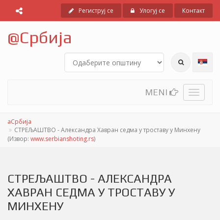
Региструј се
Улогуј се
Контакт
@
Србија
MENI
Toggle
navigati
аСрбија
СТРЕЉАШТВО - Александра Хавран седма у троставу у Минхену
(Извор:
www.serbianshoting.rs
)
СТРЕЉАШТВО - АЛЕКСАНДРА
ХАВРАН СЕДМА У ТРОСТАВУ У
МИНХЕНУ