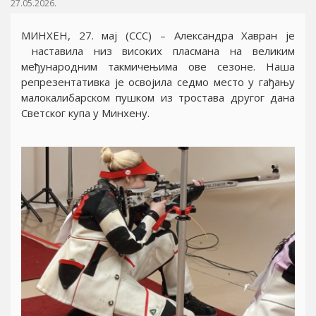
27.05.2026.
МИНХЕН, 27. маj (ССС) – Александра Хавран jе
наставила низ високих пласмана на великим
међународним такмичењима ове сезоне. Наша
репрезентативка jе освоjила седмо место у гађању
малокалибарском пушком из тростава другог дана
Светског купа у Минхену.