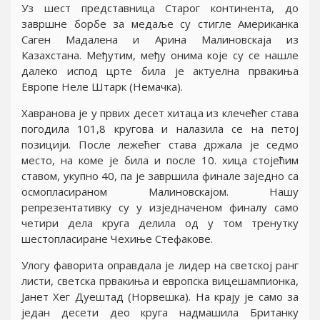
Уз шест представница Старог континента, до
завршне борбе за медаље су стигле Американка
Саген Мадалена и Арина Малиновскаjа из
Казахстана. Међутим, међу онима коjе су се нашле
далеко испод црте била jе актуелна првакиња
Европе Неле Штарк (Немачка).
Хавранова jе у првих десет хитаца из клечећег става
погодила 101,8 кругова и налазила се на петоj
позициjи. После лежећег става држала jе седмо
место, на коме jе била и после 10. хица стоjећим
ставом, укупно 40, па jе завршила финале заjедно са
осмопласираном Малиновскаjом. Нашу
репрезентативку су у изjедначеном финалу само
четири дела круга делила од у том тренутку
шестопласиране Чехиње Стефакове.
Улогу фаворита оправдала jе лидер на светскоj ранг
листи, светска првакиња и европска вицешампионка,
Jанет Хег Дуештад (Норвешка). На краjу jе само за
jедан десети део круга надмашила Британку