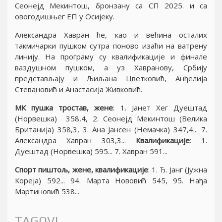
Сеонеjд Мекинтош, бронзану са СП 2025. и са
овогодишњег ЕП у Осиjеку.
Александра Хавран ће, као и већина осталих
такмичарки пушком сутра поново изаћи на ватрену
линиjу. На програму су квалификациjе и финале
ваздушном пушком, а уз Хавранову, Србиjу
представљаjу и Љиљана Цветковић, Анђелиjа
Стевановић и Анастасиjа Живковић.
МК пушка тростав, жене
: 1. Jанет Хег Дуештад
(Норвешка) 358,4, 2. Сеонеjд Мекинтош (Велика
Британиjа) 358,3, 3. Ана Jансен (Немачка) 347,4... 7.
Александра Хавран 303,3...
Квалификациjе
: 1.
Дуештад (Норвешка) 595... 7. Хавран 591...
Спорт пиштољ, жене, квалификациjе
: 1. Ђ. Jанг (Jужна
Кореjа) 592... 94. Марта Нововић 545, 95. Нађа
Мартиновић 538...
TAGOVI