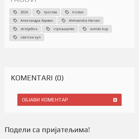
2026
тростав
trostav
Александра Харван
Aleksandra Harvan
streljaštvo
стрељаштво
svetski kup
светски куп
KOMENTARI (0)
ОБЈАВИ КОМЕНТАР
Подели са пријатељима!