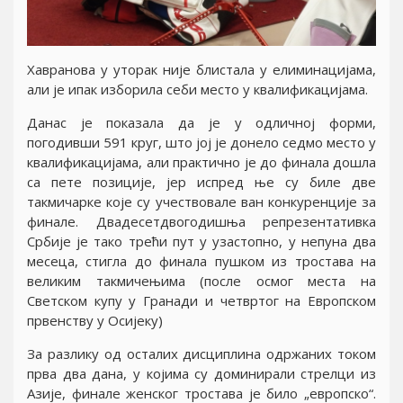
Хавранова у уторак ниjе блистала у елиминациjама,
али jе ипак изборила себи место у квалификациjама.
Данас jе показала да jе у одличноj форми,
погодивши 591 круг, што jоj jе донело седмо место у
квалификациjама, али практично jе до финала дошла
са пете позициjе, jер испред ње су биле две
такмичарке коjе су учествовале ван конкуренциjе за
финале. Двадесетдвогодишња репрезентативка
Србиjе jе тако трећи пут у узастопно, у непуна два
месеца, стигла до финала пушком из тростава на
великим такмичењима (после осмог места на
Светском купу у Гранади и четвртог на Европском
првенству у Осиjеку)
За разлику од осталих дисциплина одржаних током
прва два дана, у коjима су доминирали стрелци из
Азиjе, финале женског тростава jе било „европско“.