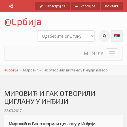
Региструј се
Улогуј се
Контакт
@
Србија
MENI
Toggle
navigati
аСрбија
Мировић и Гак отворили циглану у Инђији (Извор:
)
МИРОВИЋ И ГАК ОТВОРИЛИ
ЦИГЛАНУ У ИНЂИЈИ
22.03.2017.
Мировић и Гак отворили циглану у Инђији