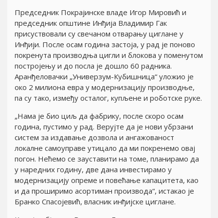
Председник Покрајинске владе Игор Мировић и
председник општине Инђија Владимир Гак
присуствовали су свечаном отварању циглане у
Инђији. После осам година застоја, у рад je поново
покренута производња цигли и блокова у поменутом
постројењу и до посла је дошло 60 радника.
Аранђеловачки „Универзум-Кубишница“ уложио је
око 2 милиона евра у модернизацију производње,
па су тако, између осталог, купљене и роботске руке.
„Нама је био циљ да фабрику, после скоро осам
година, пустимо у рад. Верујте да је нови убрзани
систем за издавање дозвола и ангажованост
локалне самоуправе утицало да ми покренемо овај
погон. Нећемо се зауставити на томе, планирамо да
у наредних годину, две дана инвестирамо у
модернизацију опреме и повећање капацитета, као
и да проширимо асортиман производа“, истакао је
Бранко Спасојевић, власник инђијске циглане.