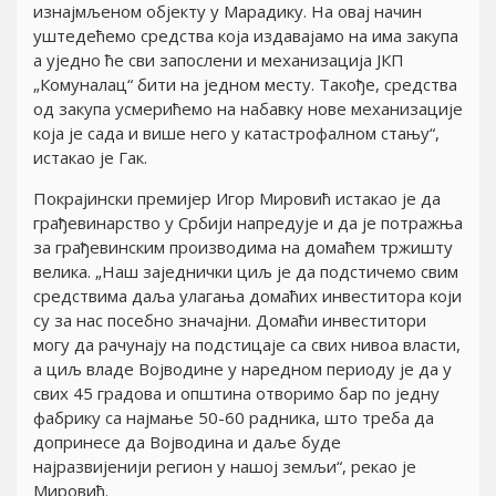
изнајмљеном објекту у Марадику. На овај начин
уштедећемо средства која издавајамо на има закупа
а уједно ће сви запослени и механизација ЈКП
„Комуналац“ бити на једном месту. Такође, средства
од закупа усмерићемо на набавку нове механизације
која је сада и више него у катастрофалном стању“,
истакао је Гак.
Покрајински премијер Игор Мировић истакао је да
грађевинарство у Србији напредује и да је потражња
за грађевинским производима на домаћем тржишту
велика. „Наш заједнички циљ је да подстичемо свим
средствима даља улагања домаћих инвеститора који
су за нас посебно значајни. Домаћи инвеститори
могу да рачунају на подстицаје са свих нивоа власти,
а циљ владе Војводине у наредном периоду је да у
свих 45 градова и општина отворимо бар по једну
фабрику са најмање 50-60 радника, што треба да
допринесе да Војводина и даље буде
најразвијенији регион у нашој земљи“, рекао је
Мировић.