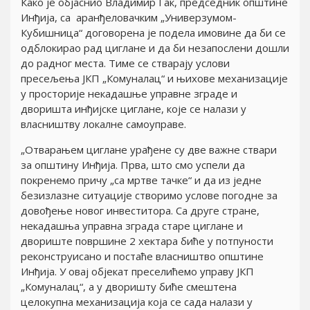
Како је објаснио Владимир Гак, председник општине
Инђија, са аранђеловачким „Универзумом-
Кубишница“ договорена је подела имовине да би се
одблокирао рад циглане и да би незапослени дошли
до радног места. Тиме се стварају услови
пресељења ЈКП „Комуналац“ и њихове механизације
у просторије некадашње управне зграде и
дворишта инђијске циглане, којe се налази у
власништву локалне самоуправе.
„Отварањем циглане урађене су две важне ствари
за општину Инђија. Прва, што смо успели да
покренемо причу „са мртве тачке“ и да из једне
безизлазне ситуације створимо услове погодне за
довођење новог инвеститора. Са друге стране,
некадашња управна зграда старе циглане и
двориште површине 2 хектара биће у потпуности
реконструисано и постаће власништво општине
Инђија. У овај објекат преселићемо управу ЈКП
„Комуналац“, а у дворишту биће смештена
целокупна механизација која се сада налази у