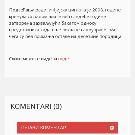
Подсећања ради, инђијска циглана је 2008. године
кренула са радом али је већ следеће године
затворена захваљујући бахатом односу
представника тадашње локалне самоуправе, због
чега су без примања остале на десетине породица.
Слике можете видети
овде.
KOMENTARI (0)
ОБЈАВИ КОМЕНТАР