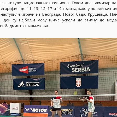
 за титуле националних шампиона. Током два такмичарска
егориjама до 11, 13, 15, 17 и 19 година, како у поjединачни
 наступили играчи из Београда, Новог Сада, Крушевца, Пан
а, док су наjбољи међу њима успели да стигну до мед
ћег бадминтон такмичења.