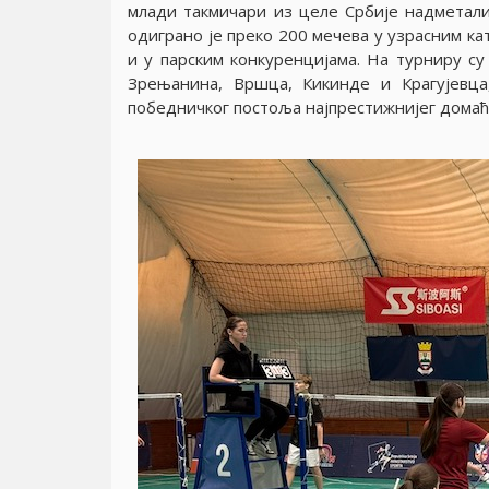
млади такмичари из целе Србиjе надметали
одиграно jе преко 200 мечева у узрасним кат
и у парским конкуренциjама. На турниру су
Зрењанина, Вршца, Кикинде и Крагуjевц
победничког постоља наjпрестижниjег дома