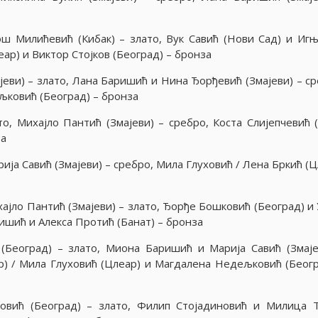
ош Милићевић (Кибак) – злато, Вук Савић (Нови Сад) и Игњ
ар) и Виктор Стоjков (Београд) – бронза
jеви) – злато, Лана Баришић и Нина Ђорђевић (Змаjеви) – ср
љковић (Београд) – бронза
то, Михаjло Пантић (Змаjеви) – сребро, Коста Слиjепчевић 
за
иjа Савић (Змаjеви) – сребро, Мила Глуховић / Лена Бркић (
аjло Пантић (Змаjеви) – злато, Ђорђе Бошковић (Београд) и
ишић и Алекса Протић (Банат) – бронза
Београд) – злато, Миона Баришић и Мариjа Савић (Змаjе
р) / Мила Глуховић (Цлеар) и Магдалена Недељковић (Беогр
овић (Београд) – злато, Филип Стоjадиновић и Милица 