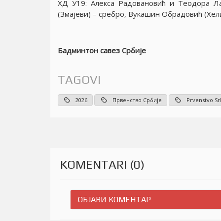
XД У19: Алекса Радовановић и Теодора Ла
(Змаjеви) – сребро, Вукашин Обрадовић (Хел
Бадминтон савез Србиjе
TAGOVI
2026
Првенство Србије
Prvenstvo Sr
KOMENTARI (0)
ОБЈАВИ КОМЕНТАР