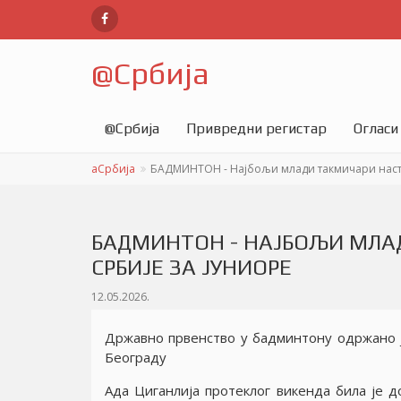
@
Србија
@
Србија
Привредни регистар
Огласи
аСрбија
БАДМИНТОН - Наjбољи млади такмичари наступ
БАДМИНТОН - НАJБОЉИ МЛА
СРБИJЕ ЗА JУНИОРЕ
12.05.2026.
Државно првенство у бадминтону одржано j
Београду
Ада Циганлиjа протеклог викенда била jе д