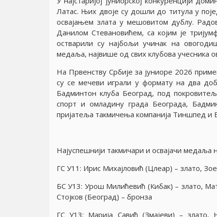
У наjстариjоj jуниорскоj конкуренциjи дом
Латас. Њих двоjе су дошли до титула у поjе
осваjањем злата у мешовитом дублу. Радов
Данилом Стевановићем, са коjим jе триjум
остварили су наjбољи учинак на овогоди
медаља, наjвише од свих клубова учесника 
На Првенству Србиjе за jуниоре 2026 прим
су се мечеви играли у формату на два доб
Бадминтон клуба Београд, под покровитељс
спорт и омладину града Београда, Бадми
приjатеља такмичења компаниjа Тиншпед и 
Наjуспешниjи такмичари и осваjачи медаља н
ГС У11: Ирис Михаjловић (Цлеар) – злато, Зо
БС У13: Урош Милићевић (Кибак) – злато, Мат
Стоjков (Београд) – бронза
ГС У13: Мариjа Савић (Змаjеви) – злато, 