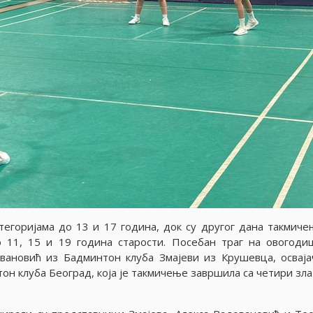
тегориjама до 13 и 17 година, док су другог дана такмиче
о 11, 15 и 19 година старости. Посебан траг на овогод
вановић из Бадминтон клуба Змаjеви из Крушевца, осваjа
он клуба Београд, коjа jе такмичење завршила са четири зла