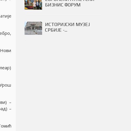
БИЗНИС ФОРУМ
атиjе
ИСТОРИЈСКИ МУЗЕЈ
СРБИЈЕ -...
ебро,
(Нови
Цлеар)
 Урош
ви) –
ад) –
Томић