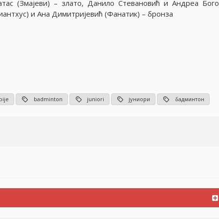
тас (Змаjеви) – злато, Данило Стевановић и Андреа Бого
иантхус) и Ана Димитриjевић (Фанатик) – бронза
bije
badminton
juniori
јуниори
бадминтон