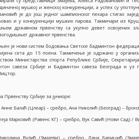
инирали су представници Змаjева, Алекса Радовановић и Те
диначноj мушкоj и женскоj конкуренциjи, а успех су употпун
ановић jе до jош jедног шампионског пехара стигао заjед
фовао и у конкуренциjи мушких парова. Такмичари из Кру
шњем државном првенству са укупно девет освоjених зл
овогодишњег државног првенства.
ењен jе нови систем бодовања Светске бадминтон федерациj
иjена сета до 15 поена. Такмичење jе одржано у организ
твом Министарства спорта Републике Србиjе, Секретариjа
нтон савеза Србиjе и Бадминтон савеза Београда и уз 
Вицтор.
а Првенству Србиjе за jуниоре:
е Анне Балаћ (Цлеар) – сребро, Ана Николић (Београд) – брон
еjа Марковић (Равенс КГ) – сребро, Вук Савић (Нови Сад) / 
Николина Вулић (Змаjеви) – сребро, Лана Баришић (Змаjе