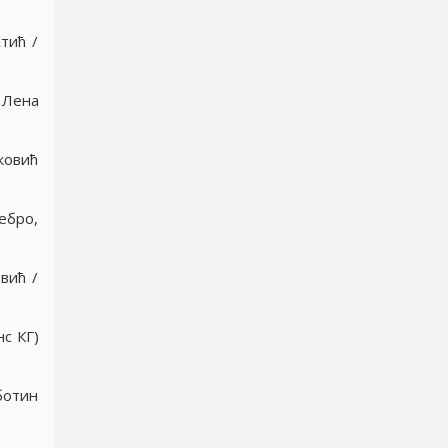
тић /
 Лена
ковић
ебро,
вић /
нс КГ)
ботин