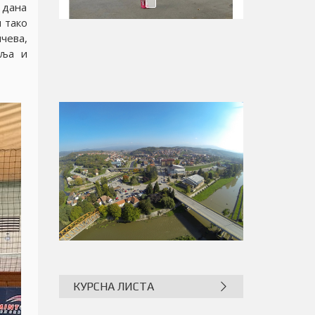
 дана
м тако
чева,
аља и
КУРСНА ЛИСТА