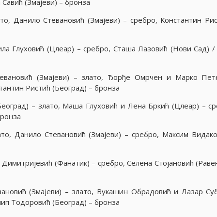
 Савић (Змаjеви) – бронза
ато, Данило Стевановић (Змаjеви) – сребро, Константин Рис
ила Глуховић (Цлеар) – сребро, Сташа Лазовић (Нови Сад) /
евановић (Змаjеви) – злато, Ђорђе Омрчен и Марко Пет
стантин Ристић (Београд) – бронза
еоград) – злато, Маша Глуховић и Лена Бркић (Цлеар) – ср
бронза
ато, Данило Стевановић (Змаjеви) – сребро, Максим Видако
а Димитриjевић (Фанатик) – сребро, Селена Стоjановић (Раве
ановић (Змаjеви) – злато, Вукашин Обрадовић и Лазар Су
лип Тодоровић (Београд) – бронза