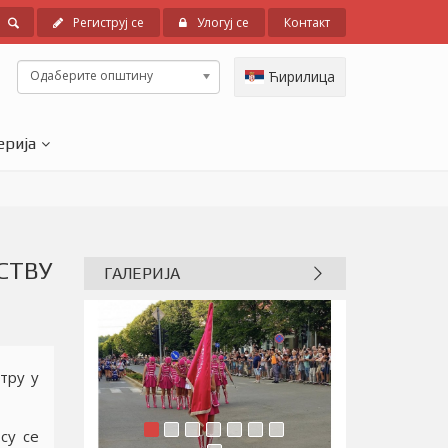
Региструј се
Улогуј се
Контакт
Одаберите општину
Ћирилица
ерија
СТВУ
ГАЛЕРИЈА
тру у
су се