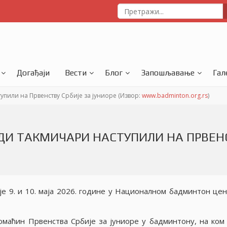
Догађаји
Вести
Блог
Запошљавање
Гал
или на Првенству Србиjе за jуниоре (Извор:
www.badminton.org.rs
)
ДИ ТАКМИЧАРИ НАСТУПИЛИ НА ПРВЕН
е 9. и 10. маjа 2026. године у Националном бадминтон цен
омаћин Првенства Србиjе за jуниоре у бадминтону, на ком 