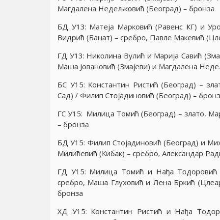
Магдалена Недељковић (Београд) – бронза
БД У13: Матеjа Марковић (Равенс КГ) и Ур
Видрић (Банат) – сребро, Павле Макевић (Цле
ГД У13: Николина Вулић и Мариjа Савић (Зма
Маша Jовановић (Змаjеви) и Магдалена Неде
БС У15: Константин Ристић (Београд) – зла
Сад) / Филип Стоjадиновић (Београд) – брон
ГС У15: Милица Томић (Београд) – злато, Мар
– бронза
БД У15: Филип Стоjадиновић (Београд) и Мих
Милићевић (Кибак) – сребро, Александар Рад
ГД У15: Милица Томић и Нађа Тодоровић (
сребро, Маша Глуховић и Лена Бркић (Цлеа
бронза
XД У15: Константин Ристић и Нађа Тодор