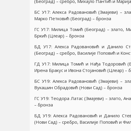
(Београд) – сребро, Михаjло Пантић и Мариjа
БС У17: Алекса Радовановић (Змаjеви) – зл
Марко Петковић (Београд) – бронза
ГС У17: Милица Томић (Београд) – злато, М
Бркић (Цлеар) – бронза
БД У17: Алекса Радовановић и Данило Ст
(Београд) – сребро, Василиjе Поповић и Кон
ГД У17: Милица Томић и Нађа Тодоровић (Б
Ирена Бракус и Ивона Стоjановић (Цлеар) – 
БС У19: Алекса Радовановић (Змаjеви) – зл
Вукашин Обрадовић (Нови Сад) – бронза
ГС У19: Теодора Латас (Змаjеви) – злато, Ан
– бронза
БД У19: Алекса Радовановић и Данило Стев
(Нови Сад) – сребро, Василиjе Поповић и Фи