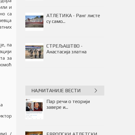
одора
или и
но са
05.08.2026. СТАЊЕ НА
шевца
ПУТЕВИМА У...
атних
е, па
АТЛЕТИКА - Ранг листе
ациjи
су само...
та за
помоћ
НАЈЧИТАНИЈЕ ВЕСТИ
Пар речи о теорији
за
завере и...
Виктор
ви) /
ЕВРОПСКИ АТЛЕТСКИ