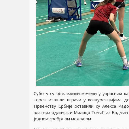
Суботу су обележили мечеви у узрасним ка
терен изашли играчи у конкуренциjама д
Првенству Србиjе оставили су Алекса Радо
златних одличjа, и Милица Томић из Бадминт
jедном сребрном медаљом.