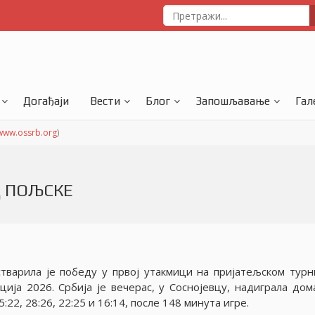
Догађаји
Вести
Блог
Запошљавање
Гал
www.ossrb.org
)
Д ПОЉСКЕ
тварила jе победу у првоj утакмици на приjатељском турн
циjа 2026. Србиjа jе вечерас, у Сосноjевцу, надиграла дом
5:22, 28:26, 22:25 и 16:14, после 148 минута игре.