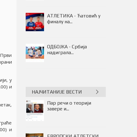
07.08.2026. СТАЊЕ НА
ПУТЕВИМА У...
АТЛЕТИКА - Ћатовић у
финалу на...
 Први
орани
jи, у
.00) и
НАЈЧИТАНИЈЕ ВЕСТИ
Пар речи о теорији
петак,
завере и...
граће
.00) и
ЕВРОПСКИ АТЛЕТСКИ