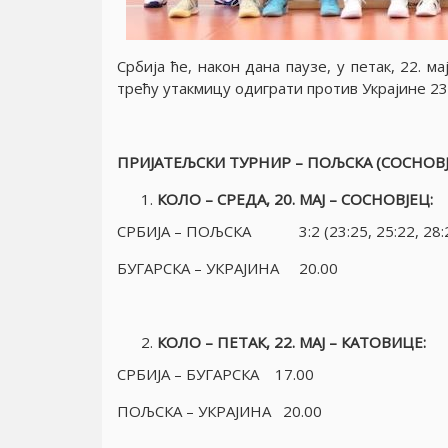
Србиjа ће, након дана паузе, у петак, 22. м
трећу утакмицу одиграти против Украjине 23. 
ПРИJАТЕЉСКИ ТУРНИР – ПОЉСКА (СОСНОВJ
КОЛО – СРЕДА, 20. МАJ – СОСНОВJЕЦ:
СРБИJА – ПОЉСКА 3:2 (23:25, 25:22, 28:26,
БУГАРСКА – УКРАJИНА 20.00
КОЛО – ПЕТАК, 22. МАJ – КАТОВИЦЕ:
СРБИJА – БУГАРСКА 17.00
ПОЉСКА – УКРАJИНА 20.00