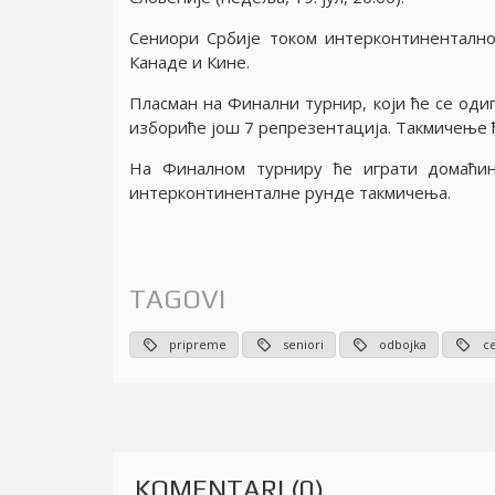
Сениори Србиjе током интерконтинентално
Канаде и Кине.
Пласман на Финални турнир, коjи ће се одиг
избориће jош 7 репрезентациjа. Такмичење 
На Финалном турниру ће играти домаћин 
интерконтиненталне рунде такмичења.
TAGOVI
pripreme
seniori
odbojka
с
KOMENTARI (0)