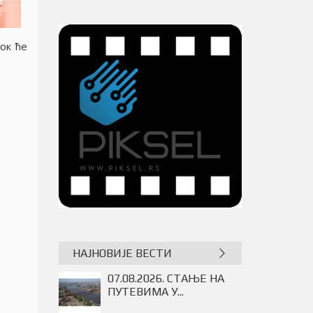
док ће
НАЈНОВИЈЕ ВЕСТИ
ОДБОЈКА - Без победника
између...