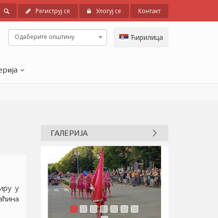
Региструј се
Улогуј се
Контакт
Одаберите општину
Ћирилица
ерија
ГАЛЕРИЈА
иру у
аћина