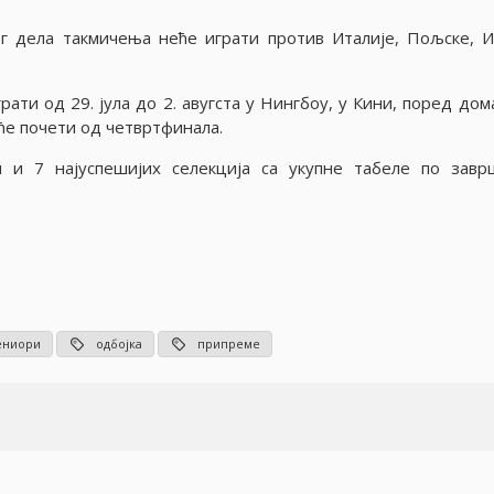
г дела такмичења неће играти против Италиjе, Пољске, И
рати од 29. jула до 2. авугста у Нингбоу, у Кини, поред дом
ће почети од четвртфинала.
и 7 наjуспешиjих селекциjа са укупне табеле по завр
ениори
одбојка
припреме