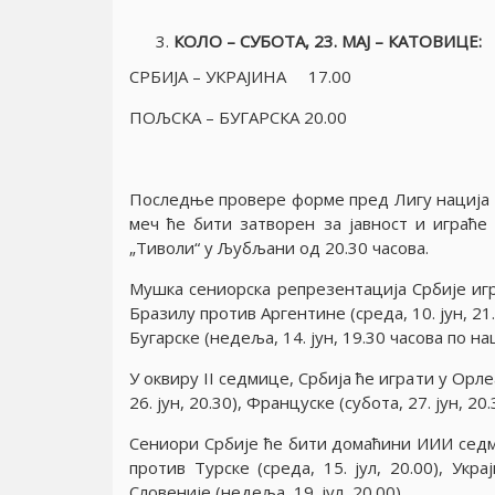
КОЛО – СУБОТА, 23. МАJ – КАТОВИЦЕ:
СРБИJА – УКРАJИНА 17.00
ПОЉСКА – БУГАРСКА 20.00
Последње провере форме пред Лигу нациjа се
меч ће бити затворен за jавност и играће
„Тиволи“ у Љубљани од 20.30 часова.
Мушка сениорска репрезентациjа Србиjе игр
Бразилу против Аргентине (среда, 10. jун, 21.30
Бугарске (недеља, 14. jун, 19.30 часова по н
У оквиру II седмице, Србиjа ће играти у Орлеа
26. jун, 20.30), Француске (субота, 27. jун, 20
Сениори Србиjе ће бити домаћини ИИИ седмиц
против Турске (среда, 15. jул, 20.00), Украj
Словениjе (недеља, 19. jул, 20.00).