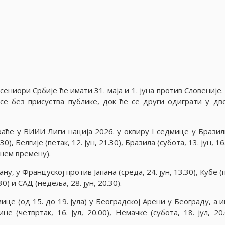
ниори Србиjе ће имати 31. маjа и 1. jуна против Словениjе.
 се без присуства публике, док ће се други одиграти у дв
аће у ВИИИ Лиги нациjа 2026. у оквиру I седмице у Бразили
), Белгиjе (петак, 12. jун, 21.30), Бразила (субота, 13. jун, 16
ашем времену).
ну, у Францускоj против Jапана (среда, 24. jун, 13.30), Кубе (
.30) и САД (недеља, 28. jун, 20.30).
е (од 15. до 19. jула) у Београдскоj Арени у Београду, а и
ине (четвртак, 16. jул, 20.00), Немачке (субота, 18. jул, 20