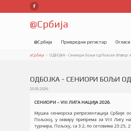
@
Србија
@
Србија
Привредни регистар
Огласи
аСрбија
ОДБОЈКА - Сениори бољи од Пољске (Извор:
ОДБОЈКА - СЕНИОРИ БОЉИ О
20.05.2026.
СЕНИОРИ – VIII ЛИГА НАЦИJА 2026.
Мушка сениорска репрезентациjа Србиjе ос
Пољскоj, у оквиру припрема за VIII Лигу на
турнира, Пољску, са 3:2, по сетовима 23:25, 2