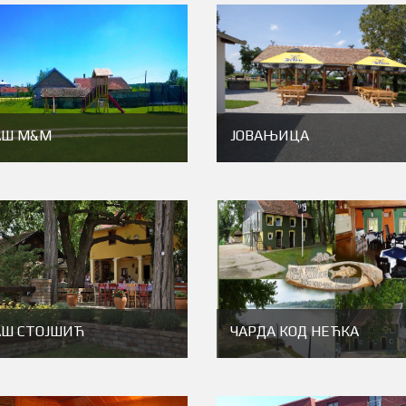
АШ М&М
ЈОВАЊИЦА
АШ СТОЈШИЋ
ЧАРДА КОД НЕЋКА