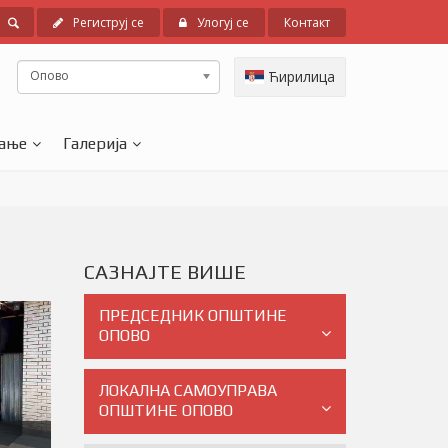
Региструј се
Улогуј се
Контакт
Опово
Ћирилица
ање
Галерија
САЗНАЈТЕ ВИШЕ
ПРЕДСЕДНИК ОПШТИНЕ
ОПОВО
ЛОКАЛНА САМОУПРАВА
ОПШТИНЕ ОПОВО