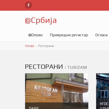
@
Србија
@
Опово
Привредни регистар
Огласи
Опово
Ресторани
РЕСТОРАНИ
|
TURIZAM
УГО
ПАРК
ЦРН