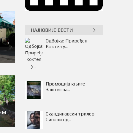
НАЈНОВИЈЕ ВЕСТИ
Одбојка: Приређен
Коктел у...
Промоција књиге
Заштитна...
ЕМ
Скандинавски трилер
Синови од...