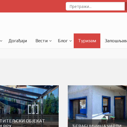
Догађаји
Вести
Блог
Туризам
Запошљав
СТИТЕЉСКИ ОБJЕКАТ
И ВРХ
ЋЕВАБЏИНИЦА ЧАРЛИ