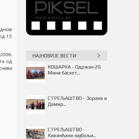
одном
од 15
2006.
НАЈНОВИЈЕ ВЕСТИ
га од
ОДБОЈКА - ОДБОJКА ЗОВЕ
снива
– МОJ...
КОШАРКА - Одржан 20.
Мини баскет...
СТРЕЉАШТВО - Зорана и
Дамир...