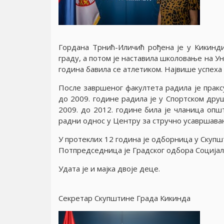
Гордана Трнић-Иличић рођена је у Кикинд
граду, а потом је наставила школовање на У
година бавила се атлетиком. Највише успеха 
После завршеног факултета радила је пракс
до 2009. године радила је у Спортском дру
2009. до 2012. године била је чланица опш
радни однос у Центру за стручно усавршава
У протеклих 12 година је одборница у Скупш
Потпредседница је Градског одбора Социјали
Удата је и мајка двоје деце.
Секретар Скупштине Града Кикинда