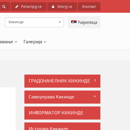
Региструј се
Улогуј се
Контакт
Кикинда
Ћирилица
авање
Галерија
ГРАДОНАЧЕЛНИК КИКИНДЕ
Самоуправа Кикинде
Заменик градоначелника
ИНФОРМАТОР КИКИНДЕ
Кикинде
Историја Кикинде