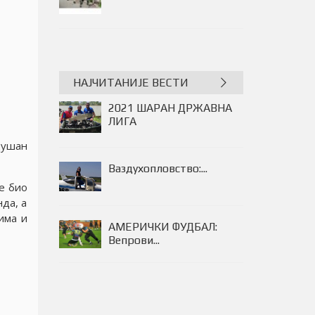
СТРЕЉАШТВО -
Кикинђани наjбољи...
НАЈЧИТАНИЈЕ ВЕСТИ
2021 ШАРАН ДРЖАВНА
ЛИГА
Душан
Ваздухопловство:...
е био
нда, а
има и
АМЕРИЧКИ ФУДБАЛ:
Вепрови...