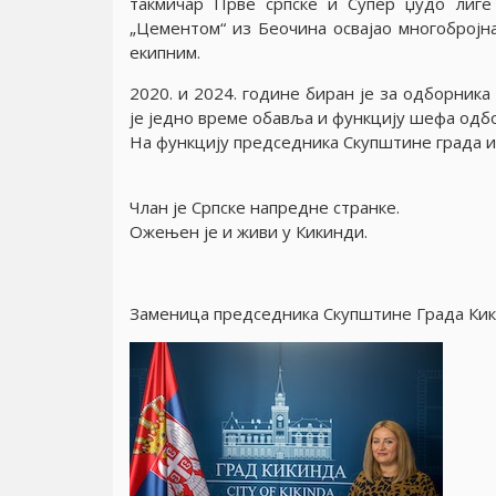
такмичар Прве српске и Супер џудо лиге
„Цементом“ из Беочина освајао многобројн
екипним.
2020. и 2024. године биран је за одборника
је једно време обавља и функцију шефа одбо
На функцију председника Скупштине града из
Члан је Српске напредне странке.
Ожењен је и живи у Кикинди.
Заменица председника Скупштине Града Ки