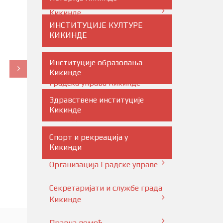
Помоћници градоначелника
Кикинде
ИНСТИТУЦИЈЕ КУЛТУРЕ
КИКИНДЕ
Скупштина Кикинде
Градско веће Кикинде
Институције образовања
Кикинде
Градска управа Кикинде
Здравствене институције
Градски правобранилац
Кикинде
Кикинде
Спорт и рекреација у
ОДБОРНИЦИ
Кикинди
Организација Градске управе
Секретаријати и службе града
Кикинде
Правна помоћ