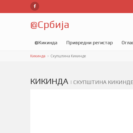
@
Србија
@
Кикинда
Привредни регистар
Огла
Кикинда
Скупштина Кикинде
КИКИНДА
|
СКУПШТИНА КИКИНД