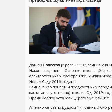
Председник Скупштине Града Кикинда
Душан Попесков
је рођен 1992. године у Ки
Након завршене Основне школе „Жарко 
електротехничар електронике. Дипломирао
Новом Саду 2016. године.
Радио је као приватни предузетник у породи
васпитања у основној школи. Од 2019. год
Предшколској установи „Драгољуб Удицки“.
Активно се бавио џудоом 17 година и био р