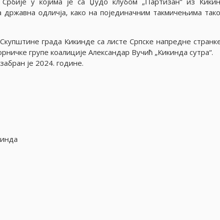
 Србије у којима је са Џудо клубом „Партизан“ из Кики
а државна одличја, како на појединачним такмичењима тако
 Скупштине града Кикинде са листе Српске напредне странке
рничке групе коалиције Александар Вучић „Кикинда сутра“.
абран је 2024. године.
кинда