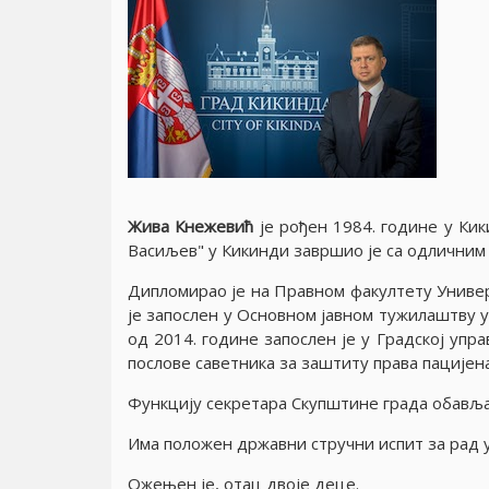
Жива Кнежевић
је рођен 1984. године у Кик
Васиљев" у Кикинди завршио је са одличним 
Дипломирао је на Правном факултету Универ
је запослен у Основном јавном тужилаштву у 
од 2014. године запослен је у Градској упр
послове саветника за заштиту права пацијена
Функцију секретара Скупштине града обавља
Има положен државни стручни испит за рад у
Ожењен је, отац двоје деце.