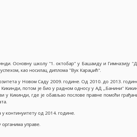
инди. Основну школу "1. октобар" у Башаиду и Гимназију "
успехом, као носилац диплома "Вук Караџић".
зитета у Новом Саду 2009. године. Од 2010. до 2013. годин
Кикинди, потом је био у радном односу у АД ,,Банини'' Кики
ави у Кикинди, где је обављао послове правне помоћи грађан
та.
 у континуитету од 2014. године.
 органима управе.