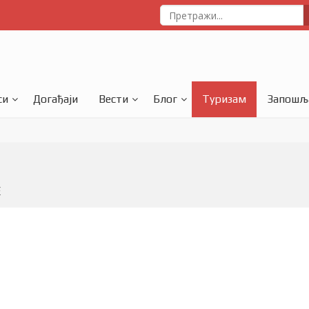
си
Догађаји
Вести
Блог
Туризам
Запошљ
Е