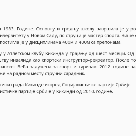
и 1983. Године. Основну и средњу школу завршила је у р
ниверзитету у Новом Саду, по струци је мастер спорта. Више 
постигла је у дисциплинама 400м и 400м са препонама.
у у Атлетском клубу Кикинда у трајању од шест месеци. Од 
штву инвалида као спортски инструктор-рекреатор. После то
тинског Већа задужена за спорт и туризам. 2012. године за
ње на радном месту стручни сарадник.
тини града Кикинде испред Социјалистичке партије Србије.
стичке партије Србије у Кикинди од 2010. године.