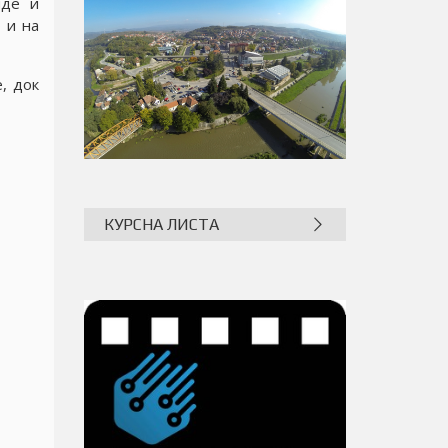
нде и
 и на
, док
КУРСНА ЛИСТА