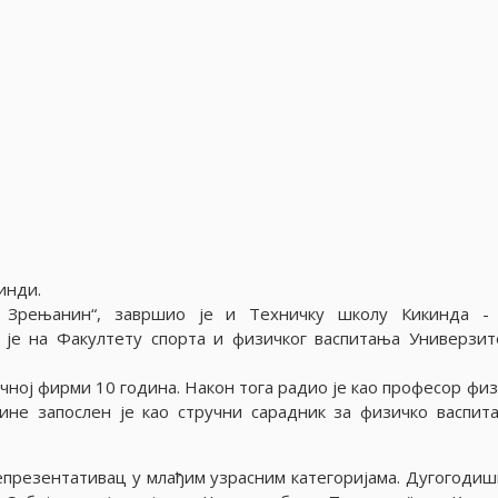
кинди.
Зрењанин“, завршио је и Техничку школу Кикинда -
 је на Факултету спорта и физичког васпитања Универзит
чној фирми 10 година. Након тога радио је као професор физ
ине запослен је као стручни сарадник за физичко васпит
епрезентативац у млађим узрасним категоријама. Дугогодиш