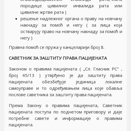
породице цивилног инвалида рата или
цивилне жртве рата )
решење надлежног органа о праву на новчану
накнаду за помоћ и негу ( за лица која
остварују право на новчану накнаду за помоћ и
негу )
Правна помоћ се пружа у канцеларији број 8.
САВЕТНИК ЗА ЗАШТИТУ ПРАВА ПАЦИЈЕНАТА
Законом о правима пацијената ( „Сл. Гласник РС“ ,
број 45/13 ) утврђено је да заштиту права
пацијената обезбеђује јединица локалне
самоуправе и то одређивањем лица које обавља
послове саветника за заштиту права пацијената.
Према Закону о правима пацијената, Саветник
пацијената поступа по поднетом приговору и даје
потребне савете и информације о правима
пацијената.