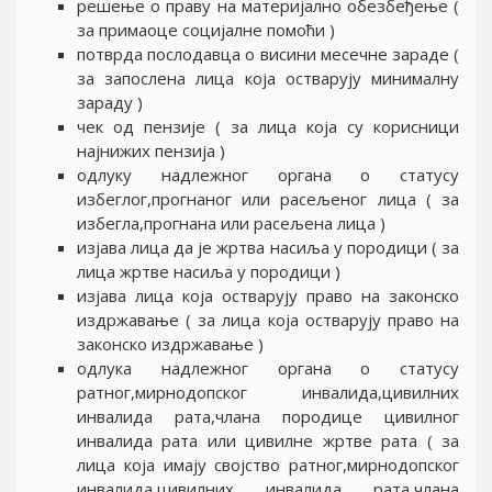
решење о праву на материјално обезбеђење (
за примаоце социјалне помоћи )
потврда послодавца о висини месечне зараде (
за запослена лица која остварују минималну
зараду )
чек од пензије ( за лица која су корисници
најнижих пензија )
одлуку надлежног органа о статусу
избеглог,прогнаног или расељеног лица ( за
избегла,прогнана или расељена лица )
изјава лица да је жртва насиља у породици ( за
лица жртве насиља у породици )
изјава лица која остварују право на законско
издржавање ( за лица која остварују право на
законско издржавање )
одлука надлежног органа о статусу
ратног,мирнодопског инвалида,цивилних
инвалида рата,члана породице цивилног
инвалида рата или цивилне жртве рата ( за
лица која имају својство ратног,мирнодопског
инвалида,цивилних инвалида рата,члана