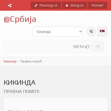
Региструј се
Улогуј се
Контакт
@
Србија
MENI
Toggle
navigati
Кикинда
Правна помоћ
КИКИНДА
ПРАВНА ПОМОЋ