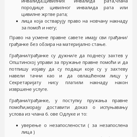
инвалида,цивилних инвалида рата,члана
породице цивилног инвалида рата или
цивилне жртве рата;
лица која остварују право на новчану накнаду
за помоћ и негу;
Право на усмене правне савете имају сви грађани/
грађанке без обзира на материјално стање.
Грађани/грађанке су дужни/е да поднесу захтев у
Општинској управи за пружање правне помоћи и да
потпишу изјаву да су подаци које су у захтеву
навели тачни као и да овлашћеном лицу у
Секретаријату нису платили накнаду након
извршене услуге.
Грађани/грађанке, у поступку пружања правне
помоћи,морају доставити доказ о испуњавању
услова из члана 6. ове Одлуке и то:
уверење о незапослености ( за незапослена
лица )