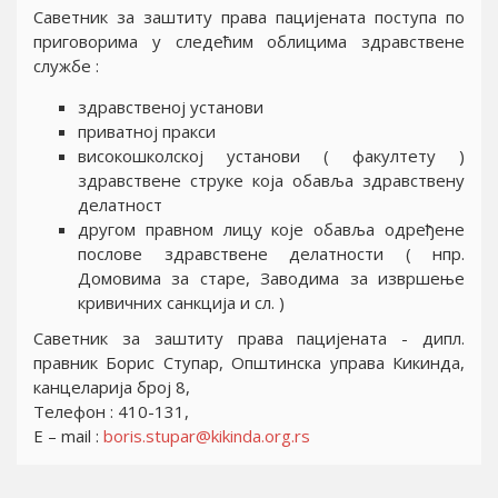
Саветник за заштиту права пацијената поступа по
приговорима у следећим облицима здравствене
службе :
здравственој установи
приватној пракси
високошколској установи ( факултету )
здравствене струке која обавља здравствену
делатност
другом правном лицу које обавља одређене
послове здравствене делатности ( нпр.
Домовима за старе, Заводима за извршење
кривичних санкција и сл. )
Саветник за заштиту права пацијената - дипл.
правник Борис Ступар, Општинска управа Кикинда,
канцеларија број 8,
Телефон : 410-131,
E – mail :
boris.stupar@kikinda.org.rs