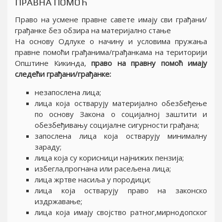
ПРАВНА ПОМОЋ
Право на усмене правне савете имају сви грађани/
грађанке без обзира на материјално стање
На основу Одлуке о начину и условима пружања
правне помоћи грађанима/грађанкама на територији
Општине Кикинда,
право на правну помоћ имају
следећи грађани/грађанке:
незапослена лица;
лица која остварују материјално обезбеђење
по основу Закона о социјалној заштити и
обезбеђивању социјалне сигурности грађана;
запослена лица која остварују минималну
зараду;
лица која су корисници најнижих пензија;
избегла,прогнана или расељена лица;
лица жртве насиља у породици;
лица која остварују право на законско
издржавање;
лица која имају својство ратног,мирнодопског