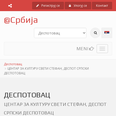
Региструј се
Улогуј се
Контакт
@
Србија
MENI
Toggle
navigati
Деспотовац
ЦЕНТАР ЗА КУЛТУРУ СВЕТИ СТЕФАН, ДЕСПОТ СРПСКИ
ДЕСПОТОВАЦ
ДЕСПОТОВАЦ
ЦЕНТАР ЗА КУЛТУРУ СВЕТИ СТЕФАН, ДЕСПОТ
СРПСКИ ДЕСПОТОВАЦ