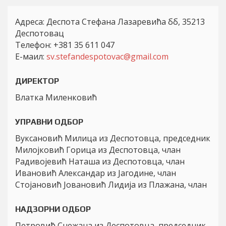
Адреса: Деспота Стефана Лазаревића бб, 35213
Деспотовац
Телефон: +381 35 611 047
Е-маил:
sv.stefandespotovac@gmail.com
ДИРЕКТОР
Влатка Миленковић
УПРАВНИ ОДБОР
Вуксановић Милица из Деспотовца, председник
Милојковић Горица из Деспотовца, члан
Радивојевић Наташа из Деспотовца, члан
Ивановић Александар из Јагодине, члан
Стојановић Јовановић Лидија из Плажана, члан
НАДЗОРНИ ОДБОР
Петровић Снежана из Деспотовца, председник