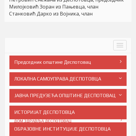
Милојковић Зоран из Пањевца, члан
Станковић Дарко из Војника, члан
Toggle
navigat
Председник општине Деспотовац
ЛОКАЛНА САМОУПРАВА ДЕСПОТОВЦА
ЈАВНА ПРЕДУЗЕЋА ОПШТИНЕ ДЕСПОТОВАЦ
КСП Стан ЈП ДЕСПОТОВАЦ
ИСТОРИЈАТ ДЕСПОТОВЦА
ДОМ ЗДРАВЉА ДЕСПОТОВАЦ
ОБРАЗОВНЕ ИНСТИТУЦИЈЕ ДЕСПОТОВЦА
ДОМ ЗДРАВЉА ДЕСПОТОВАЦ