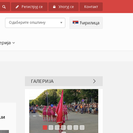
Региструј се
Улогуј се
Контакт
Одаберите општину
Ћирилица
ерија
ГАЛЕРИЈА
ЈИ