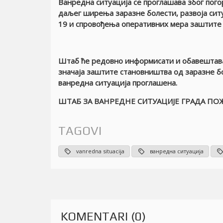
Ванредна ситуација се проглашава због пог
даљег ширења заразне болести, развоја си
19 и
спровођења оперативних мера заштите
Штаб ће редовно информисати и обавештава
значаја заштите становништва од заразне б
ванредна ситуација проглашена.
ШТАБ ЗА ВАНРЕДНЕ СИТУАЦИЈЕ ГРАДА ПО
TAGOVI
vanredna situacija
ванредна ситуација
KOMENTARI (0)