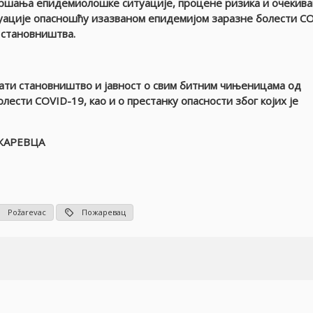
оршања епидемиолошке ситуације, процене ризика и очекива
туације опасношћу изазваном епидемијом заразне болести
CO
 становништва.
ти становништво и јавност о свим битним чињеницама од
олести COVID-19
, као и о престанку опасности због којих је
ЖАРЕВЦА
Požarevac
Пожаревац