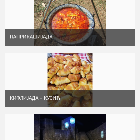
ПАПРИКАШИJАДА
КИФЛИЈАДА – КУСИЋ