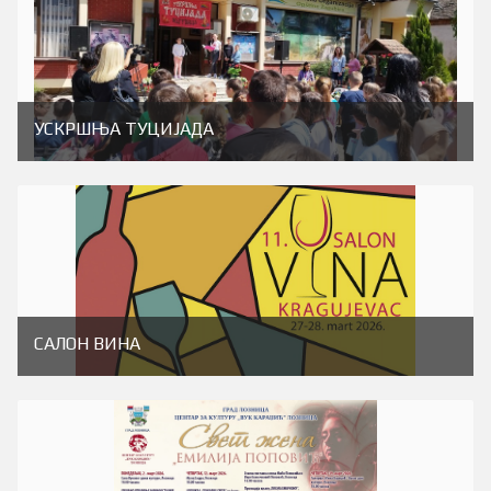
УСКРШЊА ТУЦИJАДА
САЛОН ВИНА