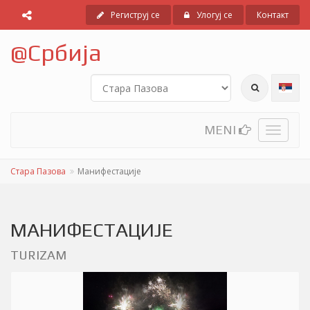
Региструј се
Улогуј се
Контакт
@
Србија
MENI
Toggle
navigati
Стара Пазова
Манифестације
МАНИФЕСТАЦИЈЕ
TURIZAM