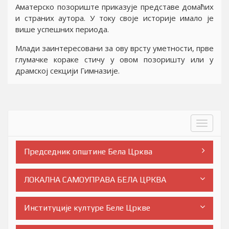
Аматерско позориште приказује представе домаћих
и страних аутора. У току своје историје имало је
више успешних периода.
Млади заинтересовани за ову врсту уметности, прве
глумачке кораке стичу у овом позоришту или у
драмској секцији Гимназије.
Toggle
navigat
Председник општине Бела Црква
ЛОКАЛНА САМОУПРАВА БЕЛА ЦРКВА
Институције културе Беле Цркве