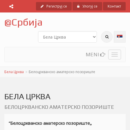
Региструј се
Улогуј се
Контакт
@
Србија
MENI
Toggle
navigati
Бела Црква
Белоцркванско аматерско позориште
БЕЛА ЦРКВА
БЕЛОЦРКВАНСКО АМАТЕРСКО ПОЗОРИШТЕ
“Белоцркванско аматерско позориште
„