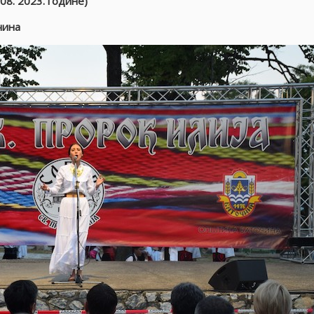
08. 2023. године)
чина