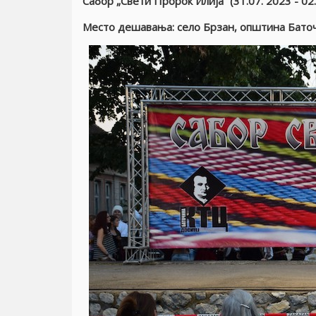
Сабор „Свети Пророк Илиjа“ (31.07. 2023 - 02.
Место дешавања: село Брзан, општина Бато