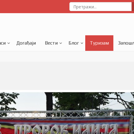
аси
Догађаји
Вести
Блог
Туризам
Запош