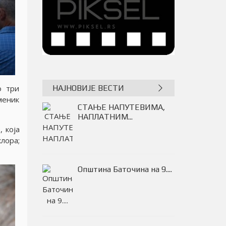
НАЈНОВИЈЕ ВЕСТИ
о три
меник
Одбојка: Слога 2016
победник...
 коjа
лора;
СТАЊЕ НАПУТЕВИМА,
НАПЛАТНИМ...