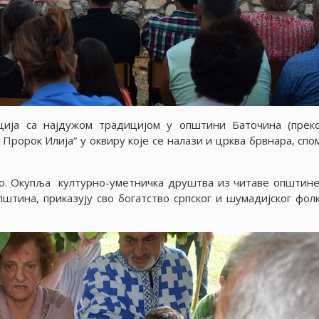
ациjа са наjдужом традициjом у општини Баточина (прек
 Пророк Илиjа“ у оквиру коjе се налази и црква брвнара, спо
о. Окупља културно-уметничка друштва из читаве општине,
штина, приказуjу сво богатство српског и шумадиjског фолк