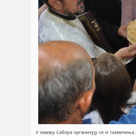
У оквиру Сабора организуjу се и такмичења