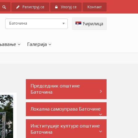
Региструј се
Улогуј се
Контакт
Баточина
Ћирилица
љавање
Галерија
Председник општине
Баточина
Локална самоуправа Баточине
Институције културе општине
Баточина