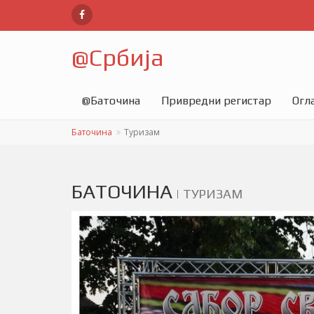
@
Србија
@
Баточина
Привредни регистар
Огл
Баточина
Туризам
БАТОЧИНА
|
ТУРИЗАМ