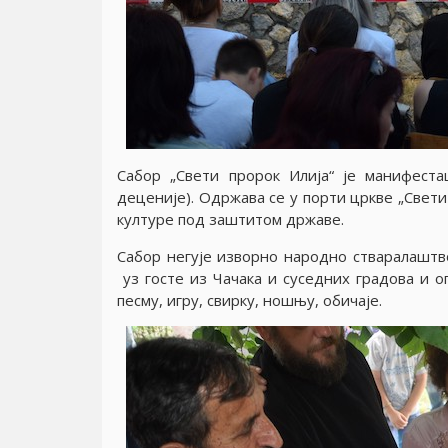
Сабор „Свети пророк Илиjа“ jе манифест
децениjе). Одржава се у порти цркве „Свети
културе под заштитом државе.
Сабор негуjе изворно народно стваралаштв
уз госте из Чачака и суседних градова и оп
песму, игру, свирку, ношњу, обичаjе.