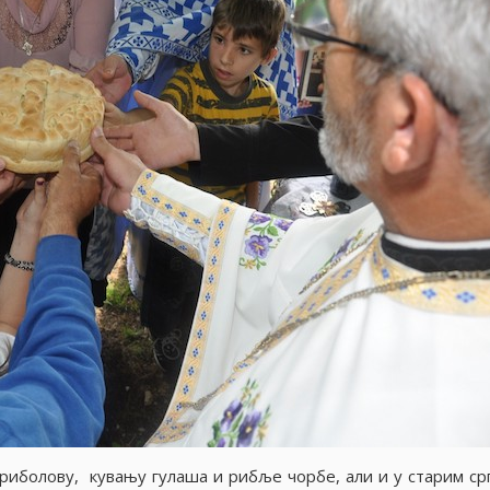
 риболову, кувању гулаша и рибље чорбе, али и у старим ср