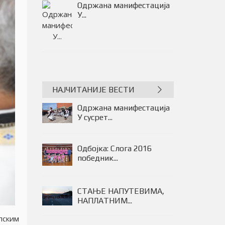
Општина Баточина на 9....
НАЈЧИТАНИЈЕ ВЕСТИ
Одржана манифестација
У сусрет...
Одбојка: Слога 2016
победник...
СТАЊЕ НАПУТЕВИМА,
НАПЛАТНИМ...
пским