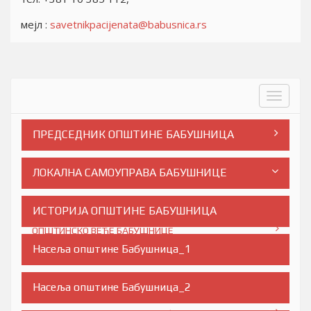
мејл :
savetnikpacijenata@babusnica.rs
Toggle
navigat
ПРЕДСЕДНИК ОПШТИНЕ БАБУШНИЦА
ЛОКАЛНА САМОУПРАВА БАБУШНИЦЕ
СКУПШТИНА ОПШТИНЕ БАБУШНИЦА
ИСТОРИЈА ОПШТИНЕ БАБУШНИЦА
ОПШТИНСКО ВЕЋЕ БАБУШНИЦЕ
Насеља општине Бабушница_1
ОПШТИНСКА УПРАВА БАБУШНИЦЕ
Општинско правобранилаштво Бабушнице
Насеља општине Бабушница_2