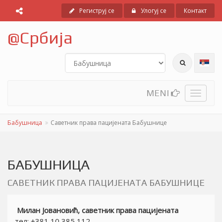
Региструј се
Улогуј се
Контакт
@
Србија
MENI
Toggle
navigati
Бабушница
Саветник права пацијената Бабушнице
БАБУШНИЦА
САВЕТНИК ПРАВА ПАЦИЈЕНАТА БАБУШНИЦЕ
Милан Јовановић, саветник права пацијената
тел: +381 10 385 112,