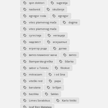
spin doktori
sugestija
nadsvest
iskušenje
egregor roda
egregor
vitez plamenog mača
dogma
vitez plamenog mača
сугестија
негација
надсвест
искушење
егрегор рода
догма
витез пламеног мача
витез
štamparska greška
šišarka
sabor u Toledu
filiokve
mitraizam
i od Sina
viteški red
papa
barutana
bršljan
bazilika
Saklas
Limes Sorabikus
Karlo Veliki
Josif Ben Matataja