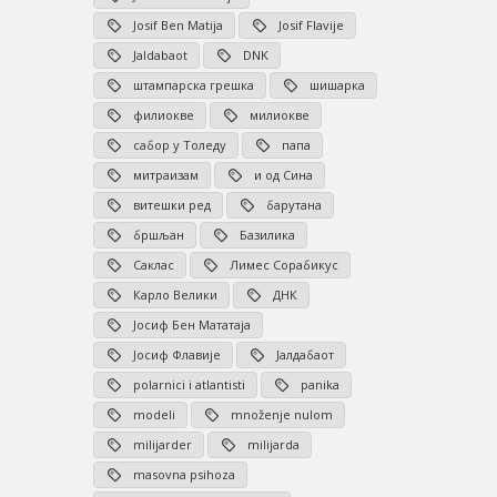
Josif Ben Matija
Josif Flavije
Jaldabaot
DNK
штампарска грешка
шишарка
филиокве
милиокве
сабор у Толеду
папа
митраизам
и од Сина
витешки ред
барутана
бршљан
Базилика
Саклас
Лимес Сорабикус
Карло Велики
ДНК
Јосиф Бен Мататаја
Јосиф Флавије
Јалдабаот
polarnici i atlantisti
panika
modeli
množenje nulom
milijarder
milijarda
masovna psihoza