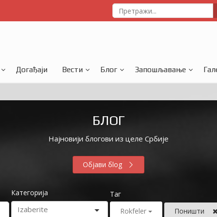
Догађаји
Вести
Блог
Запошљавање
Гал
БЛОГ
Најновији блогови из целе Србије
Објави бlog
Категорија
Таг
Rokfeler
Поништи