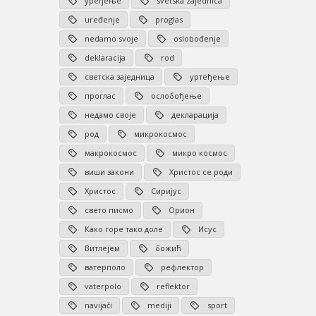
уређење
svetska zajednica
uređenje
proglas
nedamo svoje
oslobođenje
deklaracija
rod
светска заједница
уртеђење
проглас
ослобођење
недамо своје
декларација
род
микрокосмос
макрокосмос
микро космос
виши закони
Христос се роди
Христос
Сиријус
свето писмо
Орион
Како горе тако доле
Исус
Витлејем
божић
ватерполо
рефлектор
vaterpolo
reflektor
navijači
mediji
sport