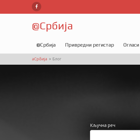
@
Србија
@
Србија
Привредни регистар
Огласи
аСрбија
Блог
Кључна реч