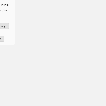
ли на
је...
zacija
ја