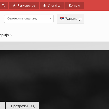
Региструј се
Улогуј се
Контакт
Одаберите општину
Ћирилица
ерија
Претражи