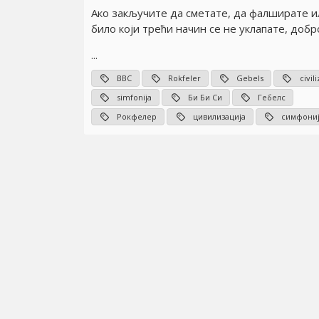
Ако закључите да сметате, да фалширате и
било који трећи начин се не уклапате, добро 
...
BBC
Rokfeler
Gebels
civili
simfonija
Би Би Си
Гебелс
Рокфелер
цивилизација
симфони