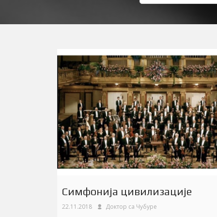
Симфонија цивилизације
22.11.2018
Доктор са Чубуре