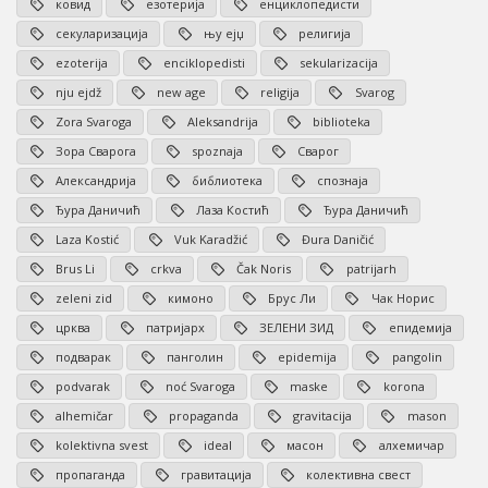
ковид
езотерија
енциклопедисти
секуларизација
њу ејџ
религија
ezoterija
enciklopedisti
sekularizacija
nju ejdž
new age
religija
Svarog
Zora Svaroga
Aleksandrija
biblioteka
Зора Сварога
spoznaja
Сварог
Александрија
библиотека
спознаја
Ђура Даничић
Лаза Костић
Ђура Даничић
Laza Kostić
Vuk Karadžić
Đura Daničić
Brus Li
crkva
Čak Noris
patrijarh
zeleni zid
кимоно
Брус Ли
Чак Норис
црква
патријарх
ЗЕЛЕНИ ЗИД
епидемија
подварак
панголин
epidemija
pangolin
podvarak
noć Svaroga
maske
korona
alhemičar
propaganda
gravitacija
mason
kolektivna svest
ideal
масон
алхемичар
пропаганда
гравитација
колективна свест