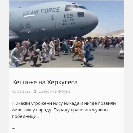
Кешање на Херкулеса
05.09.2022
Доктор са Чубуре
Никакви угрожени нису никада и нигде правили
било какву параду. Параду праве искључиво
победници...
...