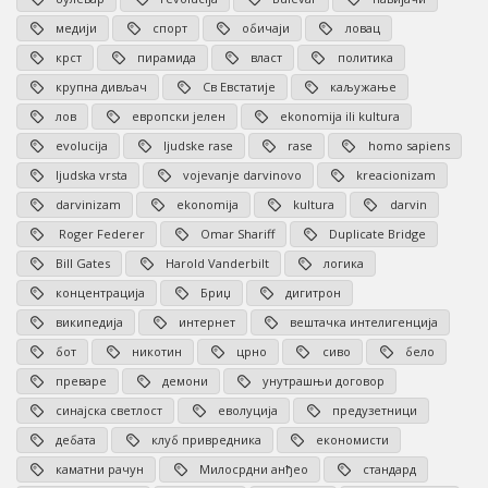
медији
спорт
обичаји
ловац
крст
пирамида
власт
политика
крупна дивљач
Св Евстатије
каљужање
лов
европски јелен
ekonomija ili kultura
evolucija
ljudske rase
rase
homo sapiens
ljudska vrsta
vojevanje darvinovo
kreacionizam
darvinizam
ekonomija
kultura
darvin
Roger Federer
Omar Shariff
Duplicate Bridge
Bill Gates
Harold Vanderbilt
логика
концентрација
Бриџ
дигитрон
википедија
интернет
вештачка интелигенција
бот
никотин
црно
сиво
бело
преваре
демони
унутрашњи договор
синајска светлост
еволуција
предузетници
дебата
клуб привредника
економисти
каматни рачун
Милосрдни анђео
стандард