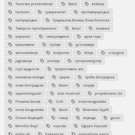
Tavorsko preobraženje
Batut
kešanje
herkules
суверенитет
противприродно
натприродно
Уједињена Велика Ложа Енглеске
Таворско преображење
Батут
кешање
херкулес
самоукидање
црна гора
краљевина
Србија
југославија
samoukidanje
kraljevina
Srbija
crna gora
jugoslavija
утопија
суперкомпјутер
стуб мудрости
пројектовано зло
пинеална жлезда
Цирих
трећа београдска
осма београдска
Базел
utopija
superkompjuter
stub mudrosti
projektovano zlo
Pinealna žlezda
Cirih
treća beogradska
osma beogradska
Bazel
Момчило Ђујић
Огњен Војводић
говор
војвода
govor
Momčilo Đujić
vojvoda
Ognjen Vojvodić
jedini rat
frekvencije
pomračenje sunca