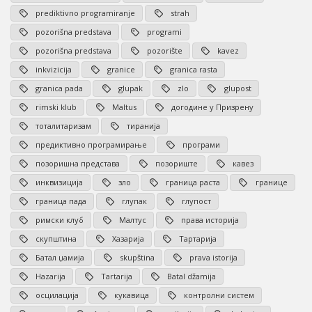
prediktivno programiranje
strah
pozorišna predstava
programi
pozorišna predstava
pozorište
kavez
inkvizicija
granice
granica rasta
granica pada
glupak
zlo
glupost
rimski klub
Maltus
догодине у Призрену
тоталитаризам
тиранија
предиктивно програмирање
програми
позоришна представа
позориште
кавез
инквизиција
зло
граница раста
границе
граница пада
глупак
глупост
римски клуб
Малтус
права историја
скупштина
Хазарија
Тартарија
Батал џамија
skupština
prava istorija
Hazarija
Tartarija
Batal džamija
осцилација
кукавица
контролни систем