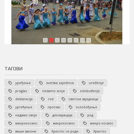
ТАГОВИ
уређење
svetska zajednica
uređenje
proglas
nedamo svoje
oslobođenje
deklaracija
rod
светска заједница
уртеђење
проглас
ослобођење
недамо своје
декларација
род
микрокосмос
макрокосмос
микро космос
виши закони
Христос се роди
Христос