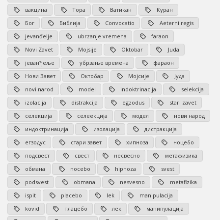
вакцина
Тора
Ватикан
Куран
Бог
Библија
Convocatio
Aeterni regis
jevanđelje
ubrzanje vremena
faraon
Novi Zavet
Mojsije
Oktobar
Juda
јеванђеље
убрзање времена
фараон
Нови Завет
Октобар
Мојсије
Јуда
novi narod
model
indoktrinacija
selekcija
izolacija
distrakcija
egzodus
stari zavet
селекција
селеекција
модел
нови народ
индоктринација
изолација
дистракција
егзодус
стари завет
хипноза
ноцебо
подсвест
свест
несвесно
метафизика
обмана
nocebo
hipnoza
svest
podsvest
obmana
nesvesno
metafizika
ispit
placebo
lek
manipulacija
kovid
плацебо
лек
манипулација