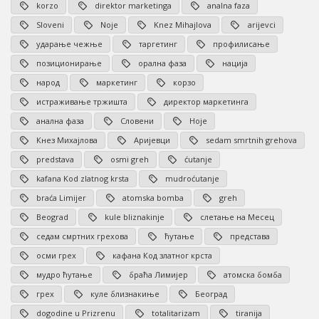
korzo
direktor marketinga
analna faza
Sloveni
Noje
Knez Mihajlova
arijevci
ударање чежње
таргетинг
профилисање
позиционирање
орална фаза
нација
народ
маркетинг
корзо
истраживање тржишта
директор маркетинга
анална фаза
Словени
Ноје
Кнез Михајлова
Аријевци
sedam smrtnih grehova
predstava
osmi greh
ćutanje
kafana Kod zlatnog krsta
mudroćutanje
braća Limijer
atomska bomba
greh
Beograd
kule bliznakinje
слетање на Месец
седам смртних грехова
ћутање
представа
осми грех
кафана Код златног крста
мудро ћутање
браћа Лимијер
атомска бомба
грех
куле близнакиње
Београд
dogodine u Prizrenu
totalitarizam
tiranija