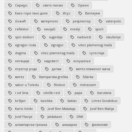
Сиријус
свето писмо
Орион
Како горе тако доле
Исус
Витлејем
божић
ватерполо
рефлектор
vaterpolo
reflektor
navijači
mediji
sport
spin doktori
sugestija
nadsvest
iskušenje
egregor roda
egregor
vitez plamenog mača
dogma
vitez plamenog mača
сугестија
негација
надсвест
искушење
егрегор рода
догма
витез пламеног мача
витез
štamparska greška
šišarka
sabor u Toledu
filiokve
mitraizam
i od Sina
viteški red
papa
barutana
bršljan
bazilika
Saklas
Limes Sorabikus
Karlo Veliki
Josif Ben Matataja
Josif Ben Matija
Josif Flavije
Jaldabaot
DNK
штампарска грешка
шишарка
филиокве