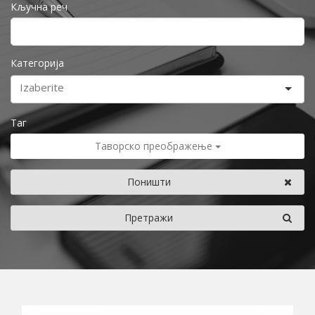
Кључна реч
Категорија
Таг
Таворско преображење
Поништи
Претражи