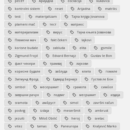
ресет
Аријадна
oscilacija
kukavica
kontrolni sistem
reset
Arijadna
matriks
test
materijalizam
Tajna knjiga Jovanova
plameni mač
тест
матрикс
материјализам
вирус
Тајна књига Јованова
Пламени мач
fakt čekeri
lajkovi
korisne budale
zabluda
elita
gomile
Zigmund Frojd
Edvard Bernajz
Gustav le Bon
факт чекери
трамвај
лајкови
корисне будале
заблуда
елита
гомиле
Зигмунд Фројд
Едвард Бернајз
Густав ле Бон
simbol
месершмит
срамота
симбол
завршни рачун
подвиг
месршмит
издаја
sramota
амбруст
simol
završni račun
podvig
izdaja
meseršmit
ambrust
jezuiti
Miloš Obilić
heroj
svetac
vitez
tamas
Paneuropa
Kraljević Marko