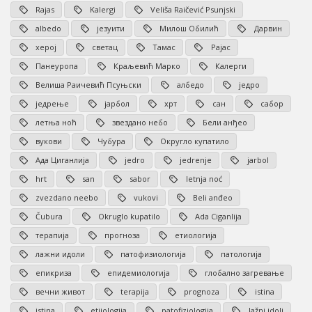
Rajas
Kalergi
Veliša Raičević Psunjski
albedo
језуити
Милош Обилић
Дарвин
херој
светац
Тамас
Рајас
Панеуропа
Краљевић Марко
Калерги
Велиша Раичевић Псуњски
албедо
једро
једрење
јарбол
хрт
сан
сабор
летња ноћ
звездано небо
Бели анђео
вукови
Чубура
Округло купатило
Ада Циганлија
jedro
jedrenje
jarbol
hrt
san
sabor
letnja noć
zvezdano neebo
vukovi
Beli anđeo
Čubura
Okruglo kupatilo
Ada Ciganlija
терапија
прогноза
етиологија
лажни идоли
патофизиологија
патологија
епикриза
епидемиологија
глобално загревање
вечни живот
terapija
prognoza
istina
istina
etiiologija
patofiziologija
lažni idoli