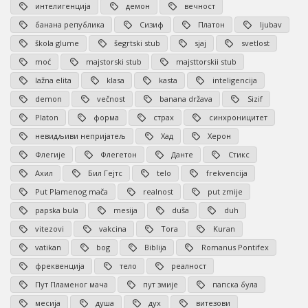
интелигенција
демон
вечност
банана република
Сизиф
Платон
ljubav
škola glume
šegrtski stub
sjaj
svetlost
moć
majstorski stub
majsttorskii stub
lažna elita
klasa
kasta
inteligencija
demon
večnost
banana država
Sizif
Platon
форма
страх
синхроницитет
невидљиви непријатељ
Хад
Херон
Флегије
Флегетон
Данте
Стикс
Ахил
Бил Гејтс
telo
frekvencija
Put Plamenog mača
realnost
put zmije
papska bula
mesija
duša
duh
vitezovi
vakcina
Tora
Kuran
vatikan
bog
Biblija
Romanus Pontifex
фреквенција
тело
реалност
Пут Пламеног мача
пут змије
папска була
месија
душа
дух
витезови