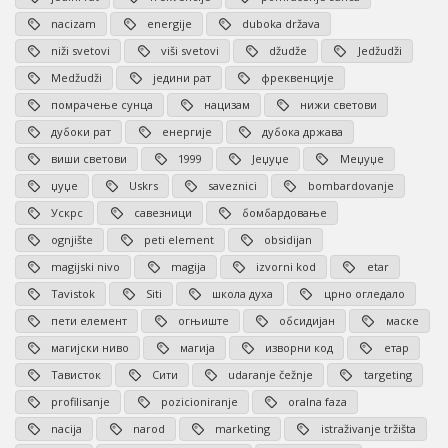
nacizam
energije
duboka država
niži svetovi
viši svetovi
džudže
Jedžudži
Medžudži
једини рат
фреквенције
помрачење сунца
нацизам
нижи светови
дубоки рат
енергије
дубока држава
виши светови
1999
Јеџуџе
Меџуџе
џуџе
Uskrs
saveznici
bombardovanje
Ускрс
савезници
бомбардовање
ognjište
peti element
obsidijan
magijski nivo
magija
izvorni kod
etar
Tavistok
Siti
школа духа
црно огледало
пети елемент
огњиште
обсидијан
маске
магијски ниво
магија
изворни код
етар
Тависток
Сити
udaranje čežnje
targeting
profilisanje
pozicioniranje
oralna faza
nacija
narod
marketing
istraživanje tržišta