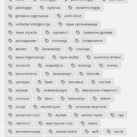
patologija
epikriza
epidemiologija
globalno zagrevanje
večni život
veštačka inteligencija
тајна организација
тајна служба
суровост
суверена држава
распадљиво
колонија
безвремено
време
баханалије
слобода
tajna organizacija
tajna služba
suverena država
surovost
raspadljivo
kolonija
vreme
bezvremeno
баханалије
sloboda
цензура
ђаво
хаковње
систем
илузија
еквилибријум
виртуелна стварност
cenzura
đavo
hakovanje
sistem
iluzija
ekvilibrijum
virtuelna stvarnost
шегртски стуб
љубав
школа глуме
сјај
светлост
мајсторски стуб
класа
интелигенција
лажна елита
моћ
каста