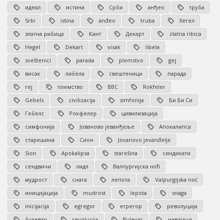
идеал
истина
Срби
анђео
труба
Srbi
istina
anđeo
truba
Хегел
златна рибица
Кант
Декарт
zlatna ribica
Hegel
Dekart
visak
libela
sveštenici
parada
plemstvo
gej
висак
либела
свештеници
парада
геј
племство
BBC
Rokfeler
Gebels
civilizacija
simfonija
Би Би Си
Гебелс
Рокфелер
цивилизација
симфонија
Јованово јеванђеље
Апокалипса
старешина
Сион
Jovanovo jevanđelje
Sion
Apokalipsa
starešina
синдикати
сендвичи
лидл
Валпургијска ноћ
мудрост
снага
лепота
Valpurgijska noć
иницијација
mudrost
lepota
snaga
inicijacija
egregor
егрегор
револуција
булевар
revolucija
Bulevar
навијачи