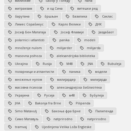
милиокве
сабор у Толеду
папа
митраизам
и од Сина
витешки ред
барутана
бршљан
Базилика
Саклас
Лимес Сорабикус
Карло Велики
ДНК
Јосиф Бен Мататаја
Јосиф Флавије
Јалдабаот
polarnici i atlantisti
panika
modeli
množenje nulom
milijarder
milijarda
masovna psihoza
aleksandrijska biblioteka
Ukrajina
Rusija
M48
JNA
Bubuleja
поларници и атлантисти
паника
модели
множење нулом
милијардер
милијарда
масовна психоза
александријска библиотека
Украјина
Русија
м48
Бубулеја
ЈНА
Bakonja fra Brne
Pilipenda
Simo Matavulj
Бакоња фра Брне
Пилипенда
Симо Матавуљ
natprirodno
natprirodno
tramvaj
Ujedinjena Velika Loža Engleske