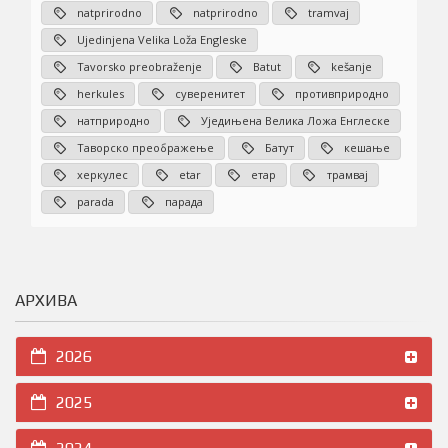
natprirodno
natprirodno
tramvaj
Ujedinjena Velika Loža Engleske
Tavorsko preobraženje
Batut
kešanje
herkules
суверенитет
противприродно
натприродно
Уједињена Велика Ложа Енглеске
Таворско преображење
Батут
кешање
херкулес
etar
етар
трамвај
parada
парада
АРХИВА
2026
2025