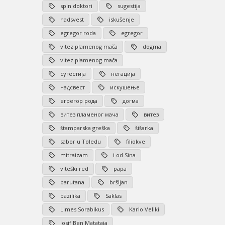
spin doktori
sugestija
nadsvest
iskušenje
egregor roda
egregor
vitez plamenog mača
dogma
vitez plamenog mača
сугестија
негација
надсвест
искушење
егрегор рода
догма
витез пламеног мача
витез
štamparska greška
šišarka
sabor u Toledu
filiokve
mitraizam
i od Sina
viteški red
papa
barutana
bršljan
bazilika
Saklas
Limes Sorabikus
Karlo Veliki
Josif Ben Matataja