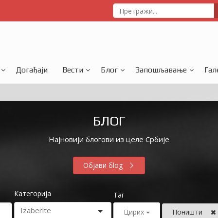
Догађаји
Вести
Блог
Запошљавање
Гал
БЛОГ
Најновији блогови из целе Србије
Објави бlog
Категорија
Таг
Цирих
Поништи