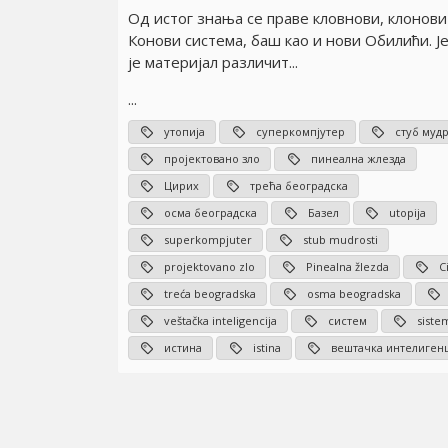
Од истог знања се праве кловнови, клонови
Конови система, баш као и нови Обилићи. Ј
је материјал различит...
...
утопија
суперкомпјутер
стуб муд
пројектовано зло
пинеална жлезда
Цирих
трећа београдска
осма београдска
Базел
utopija
superkompjuter
stub mudrosti
projektovano zlo
Pinealna žlezda
C
treća beogradska
osma beogradska
veštačka inteligencija
систем
siste
истина
istina
вештачка интелиген