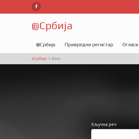
@
Србија
@
Србија
Привредни регистар
Огласи
аСрбија
Блог
Кључна реч