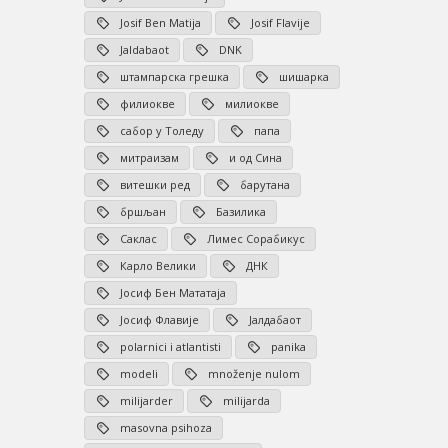
Josif Ben Matija
Josif Flavije
Jaldabaot
DNK
штампарска грешка
шишарка
филиокве
милиокве
сабор у Толеду
папа
митраизам
и од Сина
витешки ред
барутана
бршљан
Базилика
Саклас
Лимес Сорабикус
Карло Велики
ДНК
Јосиф Бен Мататаја
Јосиф Флавије
Јалдабаот
polarnici i atlantisti
panika
modeli
množenje nulom
milijarder
milijarda
masovna psihoza