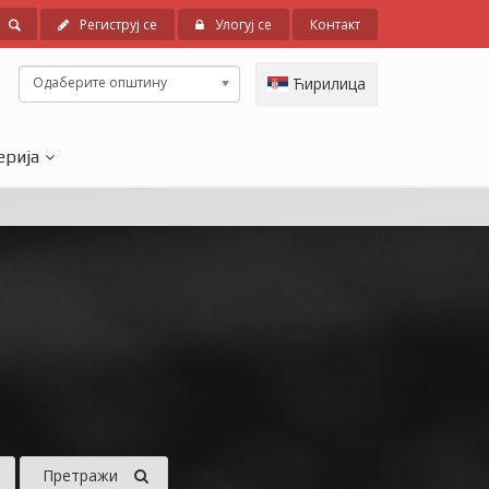
Региструј се
Улогуј се
Контакт
Одаберите општину
Ћирилица
ерија
Претражи