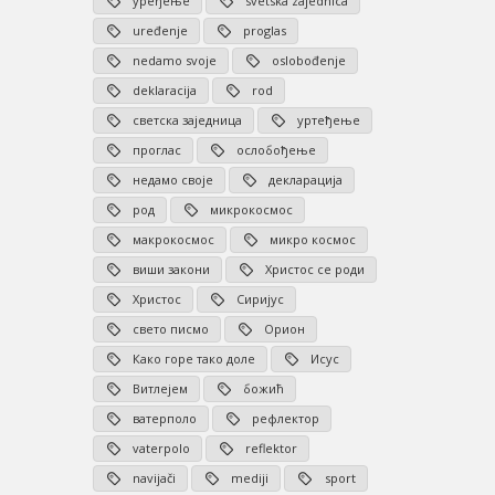
уређење
svetska zajednica
uređenje
proglas
nedamo svoje
oslobođenje
deklaracija
rod
светска заједница
уртеђење
проглас
ослобођење
недамо своје
декларација
род
микрокосмос
макрокосмос
микро космос
виши закони
Христос се роди
Христос
Сиријус
свето писмо
Орион
Како горе тако доле
Исус
Витлејем
божић
ватерполо
рефлектор
vaterpolo
reflektor
navijači
mediji
sport