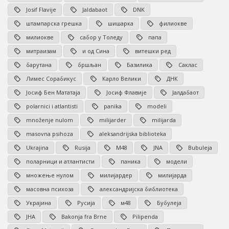
Josif Flavije
Jaldabaot
DNK
штампарска грешка
шишарка
филиокве
милиокве
сабор у Толеду
папа
митраизам
и од Сина
витешки ред
барутана
бршљан
Базилика
Саклас
Лимес Сорабикус
Карло Велики
ДНК
Јосиф Бен Мататаја
Јосиф Флавије
Јалдабаот
polarnici i atlantisti
panika
modeli
množenje nulom
milijarder
milijarda
masovna psihoza
aleksandrijska biblioteka
Ukrajina
Rusija
M48
JNA
Bubuleja
поларници и атлантисти
паника
модели
множење нулом
милијардер
милијарда
масовна психоза
александријска библиотека
Украјина
Русија
м48
Бубулеја
ЈНА
Bakonja fra Brne
Pilipenda