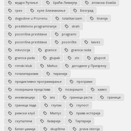
мудро ћутање
браћа Лимијер
атомска бомба
грех
куле близнакиње
Београд
dogodine u Prizrenu
totalitarizam
tiranija
prediktivno programiranje
strah
pozorišna predstava
programi
pozorišna predstava
pozorište
kavez
inkvizicija
granice
granica rasta
granica pada
glupak
zlo
glupost
rimski klub
Maltus
догодине у Призрену
тоталитаризам
тиранија
предиктивно програмирање
програми
позоришна представа
позориште
кавез
инквизиција
зло
граница раста
границе
граница пада
глупак
глупост
римски клуб
Малтус
права историја
скупштина
Хазарија
Тартарија
Батал џамија
skupština
prava istorija