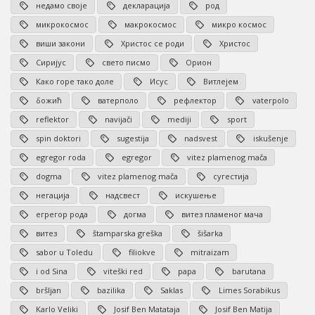
недамо своје
декларација
род
микрокосмос
макрокосмос
микро космос
виши закони
Христос се роди
Христос
Сиријус
свето писмо
Орион
Како горе тако доле
Исус
Витлејем
божић
ватерполо
рефлектор
vaterpolo
reflektor
navijači
mediji
sport
spin doktori
sugestija
nadsvest
iskušenje
egregor roda
egregor
vitez plamenog mača
dogma
vitez plamenog mača
сугестија
негација
надсвест
искушење
егрегор рода
догма
витез пламеног мача
витез
štamparska greška
šišarka
sabor u Toledu
filiokve
mitraizam
i od Sina
viteški red
papa
barutana
bršljan
bazilika
Saklas
Limes Sorabikus
Karlo Veliki
Josif Ben Matataja
Josif Ben Matija