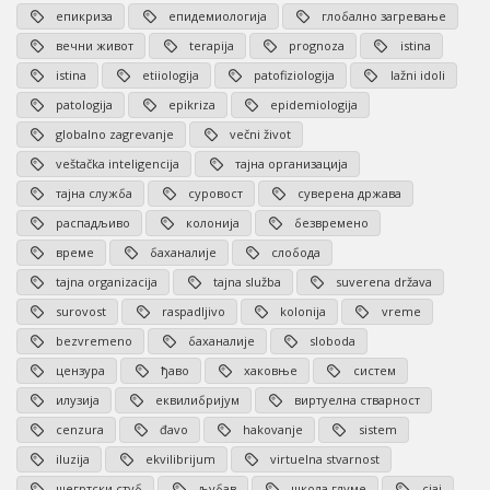
епикриза
епидемиологија
глобално загревање
вечни живот
terapija
prognoza
istina
istina
etiiologija
patofiziologija
lažni idoli
patologija
epikriza
epidemiologija
globalno zagrevanje
večni život
veštačka inteligencija
тајна организација
тајна служба
суровост
суверена држава
распадљиво
колонија
безвремено
време
баханалије
слобода
tajna organizacija
tajna služba
suverena država
surovost
raspadljivo
kolonija
vreme
bezvremeno
баханалије
sloboda
цензура
ђаво
хаковње
систем
илузија
еквилибријум
виртуелна стварност
cenzura
đavo
hakovanje
sistem
iluzija
ekvilibrijum
virtuelna stvarnost
шегртски стуб
љубав
школа глуме
сјај