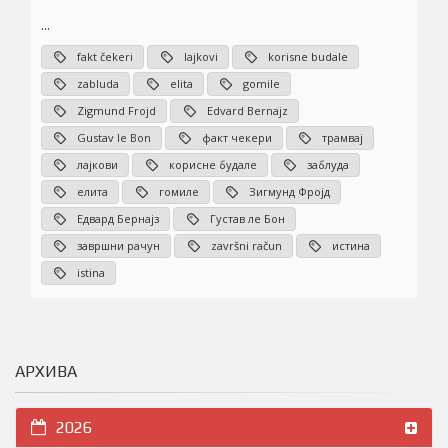
...
fakt čekeri
lajkovi
korisne budale
zabluda
elita
gomile
Zigmund Frojd
Edvard Bernajz
Gustav le Bon
факт чекери
трамвај
лајкови
корисне будале
заблуда
елита
гомиле
Зигмунд Фројд
Едвард Бернајз
Густав ле Бон
завршни рачун
završni račun
истина
istina
АРХИВА
2026