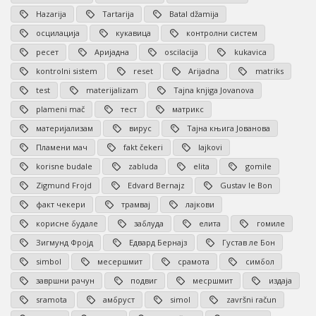
Hazarija
Tartarija
Batal džamija
осцилација
кукавица
контролни систем
ресет
Аријадна
oscilacija
kukavica
kontrolni sistem
reset
Arijadna
matriks
test
materijalizam
Tajna knjiga Jovanova
plameni mač
тест
матрикс
материјализам
вирус
Тајна књига Јованова
Пламени мач
fakt čekeri
lajkovi
korisne budale
zabluda
elita
gomile
Zigmund Frojd
Edvard Bernajz
Gustav le Bon
факт чекери
трамвај
лајкови
корисне будале
заблуда
елита
гомиле
Зигмунд Фројд
Едвард Бернајз
Густав ле Бон
simbol
месершмит
срамота
симбол
завршни рачун
подвиг
месршмит
издаја
sramota
амбруст
simol
završni račun