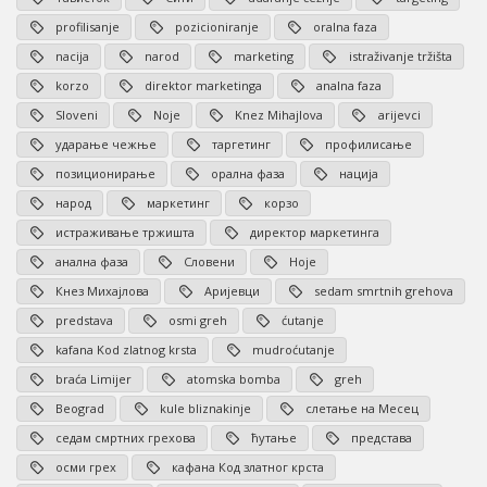
profilisanje
pozicioniranje
oralna faza
nacija
narod
marketing
istraživanje tržišta
korzo
direktor marketinga
analna faza
Sloveni
Noje
Knez Mihajlova
arijevci
ударање чежње
таргетинг
профилисање
позиционирање
орална фаза
нација
народ
маркетинг
корзо
истраживање тржишта
директор маркетинга
анална фаза
Словени
Ноје
Кнез Михајлова
Аријевци
sedam smrtnih grehova
predstava
osmi greh
ćutanje
kafana Kod zlatnog krsta
mudroćutanje
braća Limijer
atomska bomba
greh
Beograd
kule bliznakinje
слетање на Месец
седам смртних грехова
ћутање
представа
осми грех
кафана Код златног крста