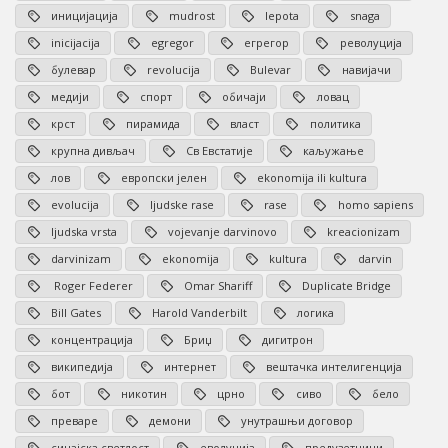
иницијација
mudrost
lepota
snaga
inicijacija
egregor
егрегор
револуција
булевар
revolucija
Bulevar
навијачи
медији
спорт
обичаји
ловац
крст
пирамида
власт
политика
крупна дивљач
Св Евстатије
каљужање
лов
европски јелен
ekonomija ili kultura
evolucija
ljudske rase
rase
homo sapiens
ljudska vrsta
vojevanje darvinovo
kreacionizam
darvinizam
ekonomija
kultura
darvin
Roger Federer
Omar Shariff
Duplicate Bridge
Bill Gates
Harold Vanderbilt
логика
концентрација
Бриџ
дигитрон
википедија
интернет
вештачка интелигенција
бот
никотин
црно
сиво
бело
преваре
демони
унутрашњи договор
синајска светлост
еволуција
предузетници