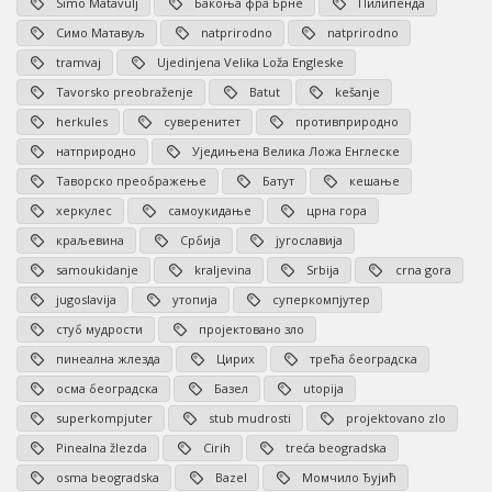
Simo Matavulj
Бакоња фра Брне
Пилипенда
Симо Матавуљ
natprirodno
natprirodno
tramvaj
Ujedinjena Velika Loža Engleske
Tavorsko preobraženje
Batut
kešanje
herkules
суверенитет
противприродно
натприродно
Уједињена Велика Ложа Енглеске
Таворско преображење
Батут
кешање
херкулес
самоукидање
црна гора
краљевина
Србија
југославија
samoukidanje
kraljevina
Srbija
crna gora
jugoslavija
утопија
суперкомпјутер
стуб мудрости
пројектовано зло
пинеална жлезда
Цирих
трећа београдска
осма београдска
Базел
utopija
superkompjuter
stub mudrosti
projektovano zlo
Pinealna žlezda
Cirih
treća beogradska
osma beogradska
Bazel
Момчило Ђујић