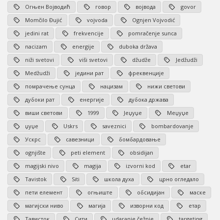
Огњен Војводић
говор
војвода
govor
Momčilo Đujić
vojvoda
Ognjen Vojvodić
jedini rat
frekvencije
pomračenje sunca
nacizam
energije
duboka država
niži svetovi
viši svetovi
džudže
Jedžudži
Medžudži
једини рат
фреквенције
помрачење сунца
нацизам
нижи светови
дубоки рат
енергије
дубока држава
виши светови
1999
Јеџуџе
Меџуџе
џуџе
Uskrs
saveznici
bombardovanje
Ускрс
савезници
бомбардовање
ognjište
peti element
obsidijan
magijski nivo
magija
izvorni kod
etar
Tavistok
Siti
школа духа
црно огледало
пети елемент
огњиште
обсидијан
маске
магијски ниво
магија
изворни код
етар
Тависток
Сити
udaranje čežnje
targeting