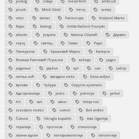
podvig
izdaja
meseršmit
ambrust
jezuiti
Miloš Obilić
heroj
svetac
vitez
tamas
Paneuropa
Kraljević Marko
Rajas
Kalergi
Veliša Raičević Psunjski
albedo
језуити
Милош Обилић
Дарвин
херој
светац
Тамас
Рајас
Панеуропа
Краљевић Марко
Калерги
Велиша Раичевић Псуњски
албедо
једро
једрење
јарбол
хрт
сан
сабор
летња ноћ
звездано небо
Бели анђео
вукови
Чубура
Округло купатило
Ада Циганлија
jedro
jedrenje
jarbol
hrt
san
sabor
letnja noć
zvezdano neebo
vukovi
Beli anđeo
Čubura
Okruglo kupatilo
Ada Ciganlija
терапија
прогноза
етиологија
лажни идоли
патофизиологија
патологија