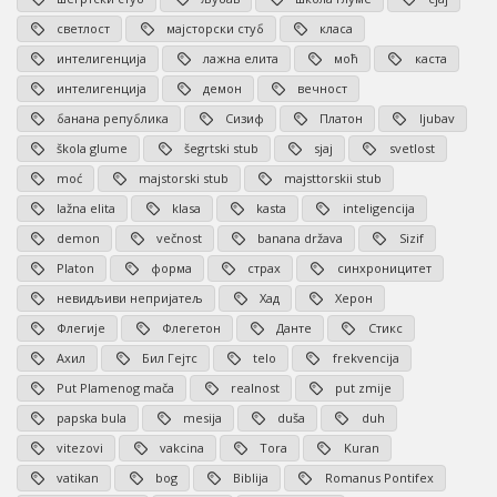
светлост
мајсторски стуб
класа
интелигенција
лажна елита
моћ
каста
интелигенција
демон
вечност
банана република
Сизиф
Платон
ljubav
škola glume
šegrtski stub
sjaj
svetlost
moć
majstorski stub
majsttorskii stub
lažna elita
klasa
kasta
inteligencija
demon
večnost
banana država
Sizif
Platon
форма
страх
синхроницитет
невидљиви непријатељ
Хад
Херон
Флегије
Флегетон
Данте
Стикс
Ахил
Бил Гејтс
telo
frekvencija
Put Plamenog mača
realnost
put zmije
papska bula
mesija
duša
duh
vitezovi
vakcina
Tora
Kuran
vatikan
bog
Biblija
Romanus Pontifex