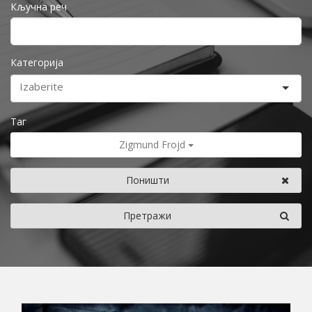
Кључна реч
Категорија
Таг
Zigmund Frojd
Поништи
Претражи