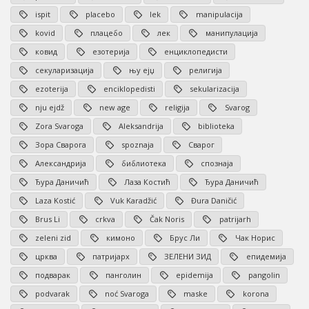
ispit
placebo
lek
manipulacija
kovid
плацебо
лек
манипулација
ковид
езотерија
енциклопедисти
секуларизација
њу ејџ
религија
ezoterija
enciklopedisti
sekularizacija
nju ejdž
new age
religija
Svarog
Zora Svaroga
Aleksandrija
biblioteka
Зора Сварога
spoznaja
Сварог
Александрија
библиотека
спознаја
Ђура Даничић
Лаза Костић
Ђура Даничић
Laza Kostić
Vuk Karadžić
Đura Daničić
Brus Li
crkva
Čak Noris
patrijarh
zeleni zid
кимоно
Брус Ли
Чак Норис
црква
патријарх
ЗЕЛЕНИ ЗИД
епидемија
подварак
панголин
epidemija
pangolin
podvarak
noć Svaroga
maske
korona