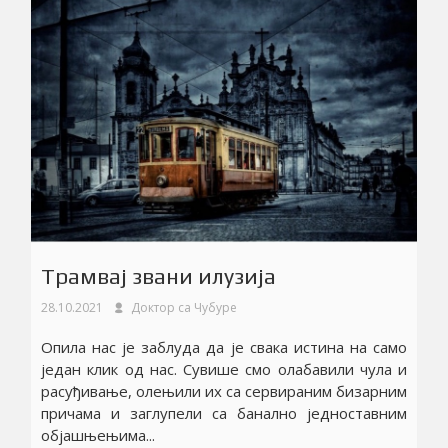
Трамвај звани илузија
28.10.2021
Доктор са Чубуре
Опила нас је заблуда да је свака истина на само
један клик од нас. Сувише смо олабавили чула и
расуђивање, олењили их са сервираним бизарним
причама и заглупели са банално једноставним
објашњењима...