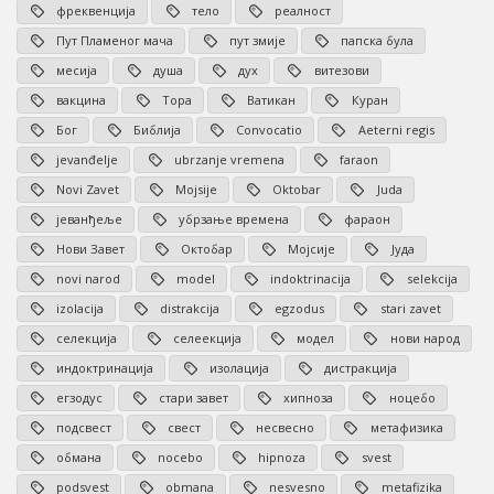
фреквенција
тело
реалност
Пут Пламеног мача
пут змије
папска була
месија
душа
дух
витезови
вакцина
Тора
Ватикан
Куран
Бог
Библија
Convocatio
Aeterni regis
jevanđelje
ubrzanje vremena
faraon
Novi Zavet
Mojsije
Oktobar
Juda
јеванђеље
убрзање времена
фараон
Нови Завет
Октобар
Мојсије
Јуда
novi narod
model
indoktrinacija
selekcija
izolacija
distrakcija
egzodus
stari zavet
селекција
селеекција
модел
нови народ
индоктринација
изолација
дистракција
егзодус
стари завет
хипноза
ноцебо
подсвест
свест
несвесно
метафизика
обмана
nocebo
hipnoza
svest
podsvest
obmana
nesvesno
metafizika