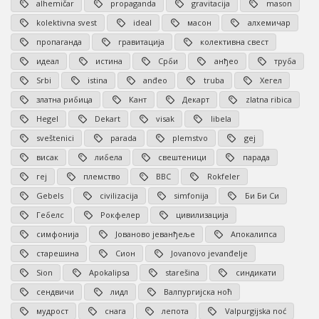
alhemičar
propaganda
gravitacija
mason
kolektivna svest
ideal
масон
алхемичар
пропаганда
гравитација
колективна свест
идеал
истина
Срби
анђео
труба
Srbi
istina
anđeo
truba
Хегел
златна рибица
Кант
Декарт
zlatna ribica
Hegel
Dekart
visak
libela
sveštenici
parada
plemstvo
gej
висак
либела
свештеници
парада
геј
племство
BBC
Rokfeler
Gebels
civilizacija
simfonija
Би Би Си
Гебелс
Рокфелер
цивилизација
симфонија
Јованово јеванђеље
Апокалипса
старешина
Сион
Jovanovo jevanđelje
Sion
Apokalipsa
starešina
синдикати
сендвичи
лидл
Валпургијска ноћ
мудрост
снага
лепота
Valpurgijska noć