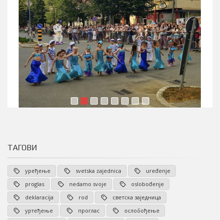
ТАГОВИ
уређење
svetska zajednica
uređenje
proglas
nedamo svoje
oslobođenje
deklaracija
rod
светска заједница
уртеђење
проглас
ослобођење